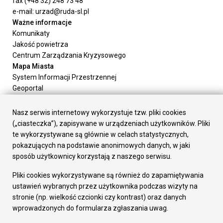
fax (+48 32) 248 73 48
e-mail: urzad@ruda-sl.pl
Ważne informacje
Komunikaty
Jakość powietrza
Centrum Zarządzania Kryzysowego
Mapa Miasta
System Informacji Przestrzennej
Geoportal
Urząd Miasta
Załatw sprawę
Nasz serwis internetowy wykorzystuje tzw. pliki cookies
Prezydent Miasta
(„ciasteczka”), zapisywane w urządzeniach użytkowników. Pliki
Rada Miasta
te wykorzystywane są głównie w celach statystycznych,
Wydziały
pokazujących na podstawie anonimowych danych, w jaki
Elektroniczna Skrzynka Podawcza
sposób użytkownicy korzystają z naszego serwisu.
Praca w Urzędzie
Pliki cookies wykorzystywane są również do zapamiętywania
Gospodarka
ustawień wybranych przez użytkownika podczas wizyty na
Fundusze europejskie
stronie (np. wielkość czcionki czy kontrast) oraz danych
Środki krajowe
wprowadzonych do formularza zgłaszania uwag.
Oferty inwestycyjne
Strategia Rozwoju Miasta