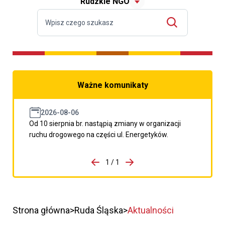
Rudzkie NGO
Ważne komunikaty
2026-08-06
Od 10 sierpnia br. nastąpią zmiany w organizacji
ruchu drogowego na części ul. Energetyków.
do porzpedniego komunikatu
1 / 1
Przejdź do następnego kom
Strona główna
Ruda Śląska
Aktualności