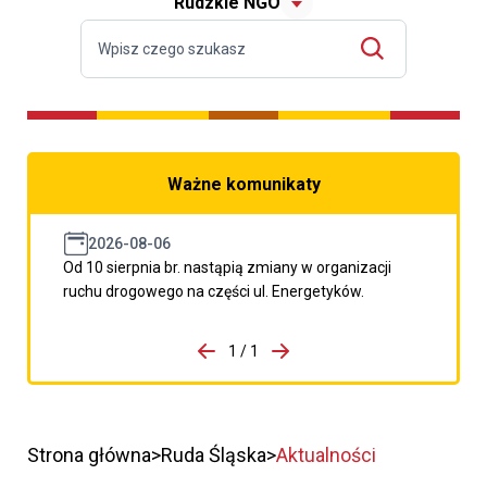
Rudzkie NGO
Ważne komunikaty
2026-08-06
Od 10 sierpnia br. nastąpią zmiany w organizacji
ruchu drogowego na części ul. Energetyków.
do porzpedniego komunikatu
1 / 1
Przejdź do następnego kom
Strona główna
Ruda Śląska
Aktualności