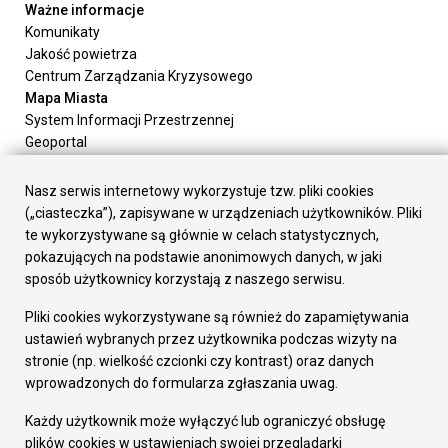
Ważne informacje
Komunikaty
Jakość powietrza
Centrum Zarządzania Kryzysowego
Mapa Miasta
System Informacji Przestrzennej
Geoportal
Urząd Miasta
Załatw sprawę
Nasz serwis internetowy wykorzystuje tzw. pliki cookies
Prezydent Miasta
(„ciasteczka”), zapisywane w urządzeniach użytkowników. Pliki
Rada Miasta
te wykorzystywane są głównie w celach statystycznych,
Wydziały
pokazujących na podstawie anonimowych danych, w jaki
Elektroniczna Skrzynka Podawcza
sposób użytkownicy korzystają z naszego serwisu.
Praca w Urzędzie
Pliki cookies wykorzystywane są również do zapamiętywania
Gospodarka
ustawień wybranych przez użytkownika podczas wizyty na
Fundusze europejskie
stronie (np. wielkość czcionki czy kontrast) oraz danych
Środki krajowe
wprowadzonych do formularza zgłaszania uwag.
Oferty inwestycyjne
Strategia Rozwoju Miasta
Każdy użytkownik może wyłączyć lub ograniczyć obsługę
Pozostałe
plików cookies w ustawieniach swojej przeglądarki