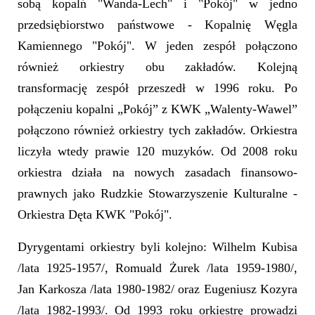
sobą kopalń "Wanda-Lech" i "Pokój" w jedno
przedsiębiorstwo państwowe - Kopalnię Węgla
Kamiennego "Pokój". W jeden zespół połączono
również orkiestry obu zakładów. Kolejną
transformację zespół przeszedł w 1996 roku. Po
połączeniu kopalni „Pokój” z KWK „Walenty-Wawel”
połączono również orkiestry tych zakładów. Orkiestra
liczyła wtedy prawie 120 muzyków. Od 2008 roku
orkiestra działa na nowych zasadach finansowo-
prawnych jako Rudzkie Stowarzyszenie Kulturalne -
Orkiestra Dęta KWK "Pokój".
Dyrygentami orkiestry byli kolejno: Wilhelm Kubisa
/lata 1925-1957/, Romuald Żurek /lata 1959-1980/,
Jan Karkosza /lata 1980-1982/ oraz Eugeniusz Kozyra
/lata 1982-1993/. Od 1993 roku orkiestrę prowadzi