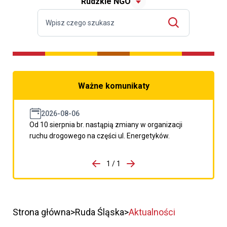
Rudzkie NGO
Ważne komunikaty
2026-08-06
Od 10 sierpnia br. nastąpią zmiany w organizacji
ruchu drogowego na części ul. Energetyków.
do porzpedniego komunikatu
1 / 1
Przejdź do następnego kom
Strona główna
Ruda Śląska
Aktualności