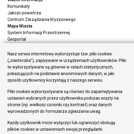
Komunikaty
Jakość powietrza
Centrum Zarządzania Kryzysowego
Mapa Miasta
System Informacji Przestrzennej
Geoportal
Urząd Miasta
Załatw sprawę
Nasz serwis internetowy wykorzystuje tzw. pliki cookies
Prezydent Miasta
(„ciasteczka”), zapisywane w urządzeniach użytkowników. Pliki
Rada Miasta
te wykorzystywane są głównie w celach statystycznych,
Wydziały
pokazujących na podstawie anonimowych danych, w jaki
Elektroniczna Skrzynka Podawcza
sposób użytkownicy korzystają z naszego serwisu.
Praca w Urzędzie
Pliki cookies wykorzystywane są również do zapamiętywania
Gospodarka
ustawień wybranych przez użytkownika podczas wizyty na
Fundusze europejskie
stronie (np. wielkość czcionki czy kontrast) oraz danych
Środki krajowe
wprowadzonych do formularza zgłaszania uwag.
Oferty inwestycyjne
Strategia Rozwoju Miasta
Każdy użytkownik może wyłączyć lub ograniczyć obsługę
Pozostałe
plików cookies w ustawieniach swojej przeglądarki
Deklaracja dostępności