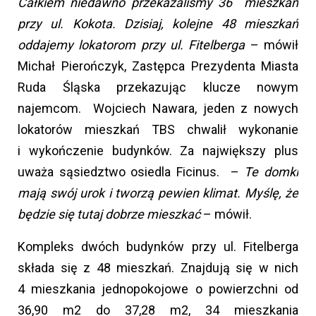
Całkiem niedawno przekazaliśmy 36 mieszkań
przy ul. Kokota. Dzisiaj, kolejne 48 mieszkań
oddajemy lokatorom przy ul. Fitelberga
– mówił
Michał Pierończyk, Zastępca Prezydenta Miasta
Ruda Śląska przekazując klucze nowym
najemcom. Wojciech Nawara, jeden z nowych
lokatorów mieszkań TBS chwalił wykonanie
i wykończenie budynków. Za największy plus
uważa sąsiedztwo osiedla Ficinus. –
Te domki
mają swój urok i tworzą pewien klimat. Myślę, że
będzie się tutaj dobrze mieszkać
– mówił.
Kompleks dwóch budynków przy ul. Fitelberga
składa się z 48 mieszkań. Znajdują się w nich
4 mieszkania jednopokojowe o powierzchni od
36,90 m2 do 37,28 m2, 34 mieszkania