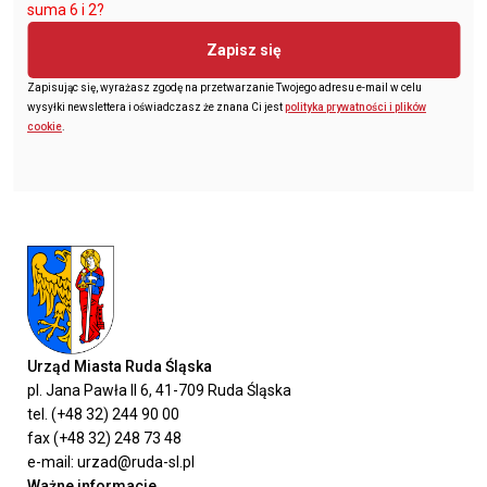
suma 6 i 2?
Zapisz się
Zapisując się, wyrażasz zgodę na przetwarzanie Twojego adresu e-mail w celu
wysyłki newslettera i oświadczasz że znana Ci jest
polityka prywatności i plików
cookie
.
Urząd Miasta Ruda Śląska
pl. Jana Pawła II 6, 41-709 Ruda Śląska
tel. (+48 32) 244 90 00
fax (+48 32) 248 73 48
e-mail: urzad@ruda-sl.pl
Ważne informacje