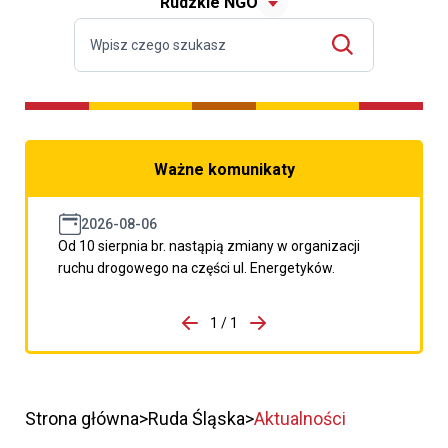
Rudzkie NGO
Ważne komunikaty
2026-08-06
Od 10 sierpnia br. nastąpią zmiany w organizacji
ruchu drogowego na części ul. Energetyków.
do porzpedniego komunikatu
1 / 1
Przejdź do następnego kom
Strona główna
Ruda Śląska
Aktualności