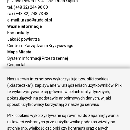
pl. Jana Pawła II 6, 41-709 Ruda Śląska
tel. (+48 32) 244 90 00
fax (+48 32) 248 73 48
e-mail: urzad@ruda-sl.pl
Ważne informacje
Komunikaty
Jakość powietrza
Centrum Zarządzania Kryzysowego
Mapa Miasta
System Informacji Przestrzennej
Geoportal
Urząd Miasta
Załatw sprawę
Nasz serwis internetowy wykorzystuje tzw. pliki cookies
Prezydent Miasta
(„ciasteczka”), zapisywane w urządzeniach użytkowników. Pliki
Rada Miasta
te wykorzystywane są głównie w celach statystycznych,
Wydziały
pokazujących na podstawie anonimowych danych, w jaki
Elektroniczna Skrzynka Podawcza
sposób użytkownicy korzystają z naszego serwisu.
Praca w Urzędzie
Pliki cookies wykorzystywane są również do zapamiętywania
Gospodarka
ustawień wybranych przez użytkownika podczas wizyty na
Fundusze europejskie
stronie (np. wielkość czcionki czy kontrast) oraz danych
Środki krajowe