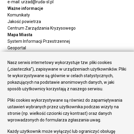
e-mail: urzad@ruda-sl.pl
Ważne informacje
Komunikaty
Jakość powietrza
Centrum Zarządzania Kryzysowego
Mapa Miasta
System Informacji Przestrzennej
Geoportal
Urząd Miasta
Załatw sprawę
Nasz serwis internetowy wykorzystuje tzw. pliki cookies
Prezydent Miasta
(„ciasteczka”), zapisywane w urządzeniach użytkowników. Pliki
Rada Miasta
te wykorzystywane są głównie w celach statystycznych,
Wydziały
pokazujących na podstawie anonimowych danych, w jaki
Elektroniczna Skrzynka Podawcza
sposób użytkownicy korzystają z naszego serwisu.
Praca w Urzędzie
Pliki cookies wykorzystywane są również do zapamiętywania
Gospodarka
ustawień wybranych przez użytkownika podczas wizyty na
Fundusze europejskie
stronie (np. wielkość czcionki czy kontrast) oraz danych
Środki krajowe
wprowadzonych do formularza zgłaszania uwag.
Oferty inwestycyjne
Strategia Rozwoju Miasta
Każdy użytkownik może wyłączyć lub ograniczyć obsługę
Pozostałe