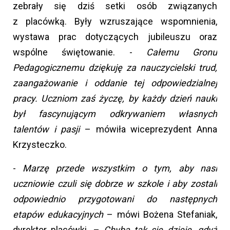
zebrały się dziś setki osób związanych
z placówką. Były wzruszające wspomnienia,
wystawa prac dotyczących jubileuszu oraz
wspólne świętowanie. -
Całemu Gronu
Pedagogicznemu dziękuję za nauczycielski trud,
zaangażowanie i oddanie tej odpowiedzialnej
pracy. Uczniom zaś życzę, by każdy dzień nauki
był fascynującym odkrywaniem własnych
talentów i pasji
– mówiła wiceprezydent Anna
Krzysteczko.
-
Marzę przede wszystkim o tym, aby nasi
uczniowie czuli się dobrze w szkole i aby zostali
odpowiednio przygotowani do następnych
etapów edukacyjnych
– mówi Bożena Stefaniak,
dyrektor placówki. –
Chyba tak się dzieje, gdyż