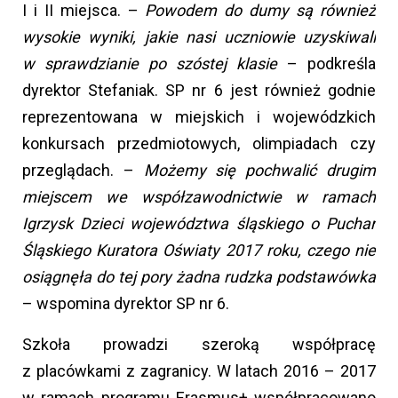
I i II miejsca. –
Powodem do dumy są również
wysokie wyniki, jakie nasi uczniowie uzyskiwali
w sprawdzianie po szóstej klasie
– podkreśla
dyrektor Stefaniak. SP nr 6 jest również godnie
reprezentowana w miejskich i wojewódzkich
konkursach przedmiotowych, olimpiadach czy
przeglądach. –
Możemy się pochwalić drugim
miejscem we współzawodnictwie w ramach
Igrzysk Dzieci województwa śląskiego o Puchar
Śląskiego Kuratora Oświaty 2017 roku, czego nie
osiągnęła do tej pory żadna rudzka podstawówka
– wspomina dyrektor SP nr 6.
Szkoła prowadzi szeroką współpracę
z placówkami z zagranicy. W latach 2016 – 2017
w ramach programu Erasmus+ współpracowano