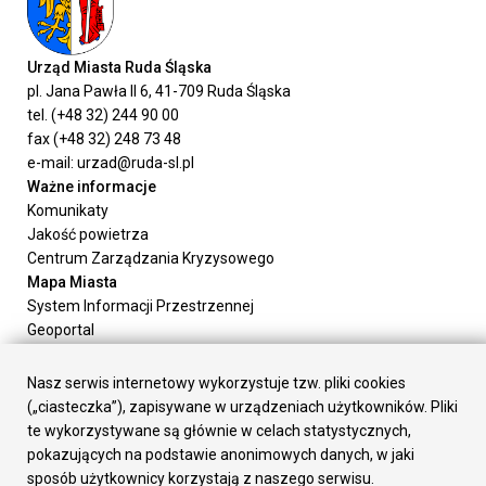
Urząd Miasta Ruda Śląska
pl. Jana Pawła II 6, 41-709 Ruda Śląska
tel. (+48 32) 244 90 00
fax (+48 32) 248 73 48
e-mail: urzad@ruda-sl.pl
Ważne informacje
Komunikaty
Jakość powietrza
Centrum Zarządzania Kryzysowego
Mapa Miasta
System Informacji Przestrzennej
Geoportal
Urząd Miasta
Załatw sprawę
Nasz serwis internetowy wykorzystuje tzw. pliki cookies
Prezydent Miasta
(„ciasteczka”), zapisywane w urządzeniach użytkowników. Pliki
Rada Miasta
te wykorzystywane są głównie w celach statystycznych,
Wydziały
pokazujących na podstawie anonimowych danych, w jaki
Elektroniczna Skrzynka Podawcza
sposób użytkownicy korzystają z naszego serwisu.