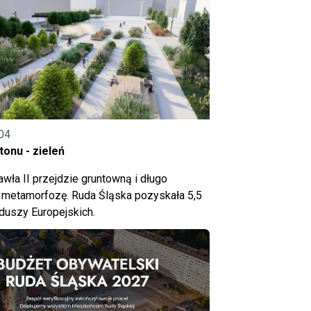
04
onu - zieleń
wła II przejdzie gruntowną i długo
metamorfozę. Ruda Śląska pozyskała 5,5
nduszy Europejskich.