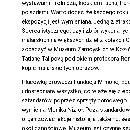
wystawami - rolniczą, kioskiem ruchu, P
pojazdami. Warto dodać, że każdego roku
ekspozycji jest wymieniana. Jedną z atrakc
Socrealistycznego, czyli zbiór wykonany
malarskich największych dzieł z kolekcji 
zobaczyć w Muzeum Zamoyskich w Kozłów
Tatianę Talipovą pod okiem profesora Rom
kopie malarskie tych obrazów.
Placówkę prowadzi Fundacja Minionej Epo
udostępniany wszystko, co wiąże się z e
sztandarów, poprzez sprzęty domowego 
wymienia Monika Nizioł. Poza standard
organizować lekcje historii, a także np. s
okolicznościowe. Muzeum jest czynne sez