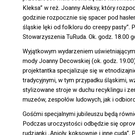
Kleksa” w reż. Joanny Aleksy, który rozpoc
godzinie rozpocznie się spacer pod hasłe
śląskie lęki od folkloru do creepy pasty”
Stowarzyszenia TuRuda. Ok. godz. 18.00 
Wyjątkowym wydarzeniem uświetniającym 
mody Joanny Decowskiej (ok. godz. 19.0
projektantka specjalizuje się w etnodizajni
tradycyjnymi, w tym przypadku śląskimi, wz
stylizowane stroje w duchu recyklingu i z
muzeów, zespołów ludowych, jak i odbior
Gośćmi specjalnymi jubileuszu będą równ
Podczas uroczystości odbędzie się oprow
rudzianki „Anioły, koksownie i inne cuda”. 