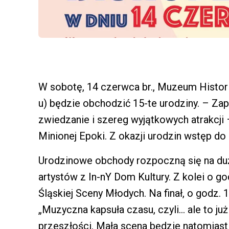
W sobotę, 14 czerwca br., Muzeum Histor
u) będzie obchodzić 15-te urodziny. – Za
zwiedzanie i szereg wyjątkowych atrakcji
Minionej Epoki. Z okazji urodzin wstęp do
Urodzinowe obchody rozpoczną się na duż
artystów z In-nY Dom Kultury. Z kolei o go
Śląskiej Sceny Młodych. Na finał, o godz. 
„Muzyczna kapsuła czasu, czyli… ale to ju
przeszłości. Mała scena będzie natomias