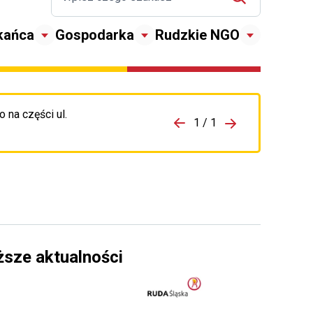
kańca
Gospodarka
Rudzkie NGO
 na części ul.
zejdź do porzpedniego komunikatu
1 / 1
Przejdź do nas
ższe aktualności