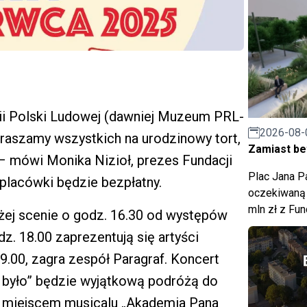
ii Polski Ludowej (dawniej Muzeum PRL-
2026-08-
praszamy wszystkich na urodzinowy tort,
Zamiast bet
 – mówi Monika Nizioł, prezes Fundacji
Plac Jana Pa
 placówki będzie bezpłatny.
oczekiwaną 
mln zł z Fu
ej scenie o godz. 16.30 od występów
dz. 18.00 zaprezentują się artyści
19.00, zagra zespół Paragraf. Koncert
ż było” będzie wyjątkową podróżą do
t miejscem musicalu „Akademia Pana