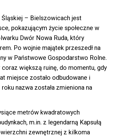
Śląskiej – Bielszowicach jest
sce, pokazującym życie społeczne w
olwarku Dwór Nowa Ruda, który
trem. Po wojnie majątek przeszedł na
iony w Państwowe Gospodarstwo Rolne.
coraz większą ruinę, do momentu, gdy
lat miejsce zostało odbudowane i
roku nazwa została zmieniona na
tysiące metrów kwadratowych
udynkach, m.in. z legendarną Kapsułą
owierzchni zewnętrznej z kilkoma