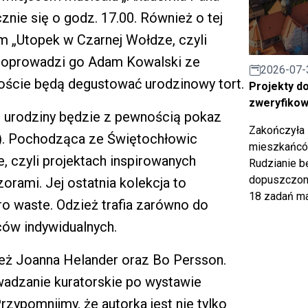
znie się o godz. 17.00. Również o tej
m „Utopek w Czarnej Wołdze, czyli
. Poprowadzi go Adam Kowalski ze
2026-07-
goście będą degustować urodzinowy tort.
Projekty d
zweryfiko
urodziny będzie z pewnością pokaz
Zakończyła 
0). Pochodząca ze Świętochłowic
mieszkańców
e, czyli projektach inspirowanych
Rudzianie b
dopuszczony
orami. Jej ostatnia kolekcja to
18 zadań ma
ero waste. Odzież trafia zarówno do
ców indywidualnych.
ież Joanna Helander oraz Bo Persson.
adzanie kuratorskie po wystawie
Przypomnijmy, że autorka jest nie tylko