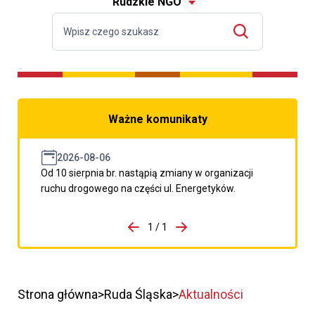
Rudzkie NGO
Ważne komunikaty
2026-08-06
Od 10 sierpnia br. nastąpią zmiany w organizacji
ruchu drogowego na części ul. Energetyków.
do porzpedniego komunikatu
1 / 1
Przejdź do następnego kom
Strona główna
Ruda Śląska
Aktualności