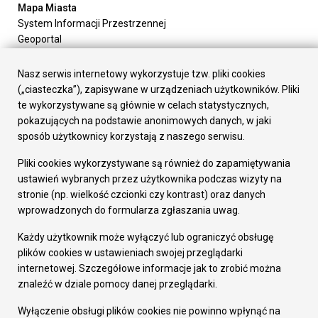
Mapa Miasta
System Informacji Przestrzennej
Geoportal
Urząd Miasta
Załatw sprawę
Nasz serwis internetowy wykorzystuje tzw. pliki cookies
Prezydent Miasta
(„ciasteczka”), zapisywane w urządzeniach użytkowników. Pliki
Rada Miasta
te wykorzystywane są głównie w celach statystycznych,
Wydziały
pokazujących na podstawie anonimowych danych, w jaki
Elektroniczna Skrzynka Podawcza
sposób użytkownicy korzystają z naszego serwisu.
Praca w Urzędzie
Pliki cookies wykorzystywane są również do zapamiętywania
Gospodarka
ustawień wybranych przez użytkownika podczas wizyty na
Fundusze europejskie
stronie (np. wielkość czcionki czy kontrast) oraz danych
Środki krajowe
wprowadzonych do formularza zgłaszania uwag.
Oferty inwestycyjne
Strategia Rozwoju Miasta
Każdy użytkownik może wyłączyć lub ograniczyć obsługę
Pozostałe
plików cookies w ustawieniach swojej przeglądarki
Deklaracja dostępności
internetowej. Szczegółowe informacje jak to zrobić można
Dane osobowe
znaleźć w dziale pomocy danej przeglądarki.
Dodaj opinię o witrynie
© Urząd Miasta RUDA Śląska 2023
Wyłączenie obsługi plików cookies nie powinno wpłynąć na