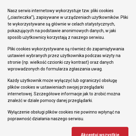
Urząd Miasta
Załatw sprawę
Nasz serwis internetowy wykorzystuje tzw. pliki cookies
Prezydent Miasta
(„ciasteczka”), zapisywane w urządzeniach użytkowników. Pliki
Rada Miasta
te wykorzystywane są głównie w celach statystycznych,
Wydziały
pokazujących na podstawie anonimowych danych, w jaki
Elektroniczna Skrzynka Podawcza
sposób użytkownicy korzystają z naszego serwisu.
Praca w Urzędzie
Pliki cookies wykorzystywane są również do zapamiętywania
Gospodarka
ustawień wybranych przez użytkownika podczas wizyty na
Fundusze europejskie
stronie (np. wielkość czcionki czy kontrast) oraz danych
Środki krajowe
wprowadzonych do formularza zgłaszania uwag.
Oferty inwestycyjne
Strategia Rozwoju Miasta
Każdy użytkownik może wyłączyć lub ograniczyć obsługę
Pozostałe
plików cookies w ustawieniach swojej przeglądarki
Deklaracja dostępności
internetowej. Szczegółowe informacje jak to zrobić można
Dane osobowe
znaleźć w dziale pomocy danej przeglądarki.
Dodaj opinię o witrynie
© Urząd Miasta RUDA Śląska 2023
Wyłączenie obsługi plików cookies nie powinno wpłynąć na
poprawność działania naszego serwisu.
Projekt i wdrożenie - MIGOMEDIA
Akceptuj wszystkie