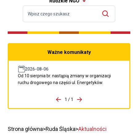
Rudzkie NGO
Ważne komunikaty
2026-08-06
Od 10 sierpnia br. nastąpią zmiany w organizacji
ruchu drogowego na części ul. Energetyków.
do porzpedniego komunikatu
1 / 1
Przejdź do następnego kom
Strona główna
Ruda Śląska
Aktualności