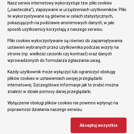
Załatw sprawę
Nasz serwis internetowy wykorzystuje tzw. pliki cookies
Prezydent Miasta
(„ciasteczka”), zapisywane w urządzeniach użytkowników. Pliki
Rada Miasta
te wykorzystywane są głównie w celach statystycznych,
Wydziały
pokazujących na podstawie anonimowych danych, w jaki
Elektroniczna Skrzynka Podawcza
sposób użytkownicy korzystają z naszego serwisu.
Praca w Urzędzie
Pliki cookies wykorzystywane są również do zapamiętywania
Gospodarka
ustawień wybranych przez użytkownika podczas wizyty na
Fundusze europejskie
stronie (np. wielkość czcionki czy kontrast) oraz danych
Środki krajowe
wprowadzonych do formularza zgłaszania uwag.
Oferty inwestycyjne
Strategia Rozwoju Miasta
Każdy użytkownik może wyłączyć lub ograniczyć obsługę
Pozostałe
plików cookies w ustawieniach swojej przeglądarki
Deklaracja dostępności
internetowej. Szczegółowe informacje jak to zrobić można
Dane osobowe
znaleźć w dziale pomocy danej przeglądarki.
Dodaj opinię o witrynie
© Urząd Miasta RUDA Śląska 2023
Wyłączenie obsługi plików cookies nie powinno wpłynąć na
poprawność działania naszego serwisu.
Projekt i wdrożenie - MIGOMEDIA
Akceptuj wszystkie