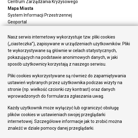
Centrum Zarządzania Kryzysowego
Mapa Miasta
System Informacji Przestrzennej
Geoportal
Urząd Miasta
Załatw sprawę
Nasz serwis internetowy wykorzystuje tzw. pliki cookies
Prezydent Miasta
(„ciasteczka”), zapisywane w urządzeniach użytkowników. Pliki
Rada Miasta
te wykorzystywane są głównie w celach statystycznych,
Wydziały
pokazujących na podstawie anonimowych danych, w jaki
Elektroniczna Skrzynka Podawcza
sposób użytkownicy korzystają z naszego serwisu.
Praca w Urzędzie
Pliki cookies wykorzystywane są również do zapamiętywania
Gospodarka
ustawień wybranych przez użytkownika podczas wizyty na
Fundusze europejskie
stronie (np. wielkość czcionki czy kontrast) oraz danych
Środki krajowe
wprowadzonych do formularza zgłaszania uwag.
Oferty inwestycyjne
Strategia Rozwoju Miasta
Każdy użytkownik może wyłączyć lub ograniczyć obsługę
Pozostałe
plików cookies w ustawieniach swojej przeglądarki
Deklaracja dostępności
internetowej. Szczegółowe informacje jak to zrobić można
Dane osobowe
znaleźć w dziale pomocy danej przeglądarki.
Dodaj opinię o witrynie
© Urząd Miasta RUDA Śląska 2023