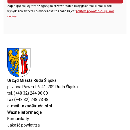
Zapisując się, wyrażasz zgodę na przetwarzanie Twojego adresu e-mail w celu
wysyłki newslettera i oświadczasz że znana Ci jest
polityka prywatności i plików
cookie
.
Urząd Miasta Ruda Śląska
pl. Jana Pawła II 6, 41-709 Ruda Śląska
tel. (+48 32) 244 90 00
fax (+48 32) 248 73 48
e-mail: urzad@ruda-sl.pl
Ważne informacje
Komunikaty
Jakość powietrza