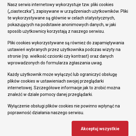
Załatw sprawę
Nasz serwis internetowy wykorzystuje tzw. pliki cookies
Prezydent Miasta
(„ciasteczka”), zapisywane w urządzeniach użytkowników. Pliki
Rada Miasta
te wykorzystywane są głównie w celach statystycznych,
Wydziały
pokazujących na podstawie anonimowych danych, w jaki
Elektroniczna Skrzynka Podawcza
sposób użytkownicy korzystają z naszego serwisu.
Praca w Urzędzie
Pliki cookies wykorzystywane są również do zapamiętywania
Gospodarka
ustawień wybranych przez użytkownika podczas wizyty na
Fundusze europejskie
stronie (np. wielkość czcionki czy kontrast) oraz danych
Środki krajowe
wprowadzonych do formularza zgłaszania uwag.
Oferty inwestycyjne
Strategia Rozwoju Miasta
Każdy użytkownik może wyłączyć lub ograniczyć obsługę
Pozostałe
plików cookies w ustawieniach swojej przeglądarki
Deklaracja dostępności
internetowej. Szczegółowe informacje jak to zrobić można
Dane osobowe
znaleźć w dziale pomocy danej przeglądarki.
Dodaj opinię o witrynie
© Urząd Miasta RUDA Śląska 2023
Wyłączenie obsługi plików cookies nie powinno wpłynąć na
poprawność działania naszego serwisu.
Projekt i wdrożenie - MIGOMEDIA
Akceptuj wszystkie