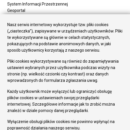
System Informacji Przestrzennej
Geoportal
Urząd Miasta
Załatw sprawę
Nasz serwis internetowy wykorzystuje tzw. pliki cookies
Prezydent Miasta
(„ciasteczka”), zapisywane w urządzeniach użytkowników. Pliki
Rada Miasta
te wykorzystywane są głównie w celach statystycznych,
Wydziały
pokazujących na podstawie anonimowych danych, w jaki
Elektroniczna Skrzynka Podawcza
sposób użytkownicy korzystają z naszego serwisu.
Praca w Urzędzie
Pliki cookies wykorzystywane są również do zapamiętywania
Gospodarka
ustawień wybranych przez użytkownika podczas wizyty na
Fundusze europejskie
stronie (np. wielkość czcionki czy kontrast) oraz danych
Środki krajowe
wprowadzonych do formularza zgłaszania uwag.
Oferty inwestycyjne
Strategia Rozwoju Miasta
Każdy użytkownik może wyłączyć lub ograniczyć obsługę
Pozostałe
plików cookies w ustawieniach swojej przeglądarki
Deklaracja dostępności
internetowej. Szczegółowe informacje jak to zrobić można
Dane osobowe
znaleźć w dziale pomocy danej przeglądarki.
Dodaj opinię o witrynie
© Urząd Miasta RUDA Śląska 2023
Wyłączenie obsługi plików cookies nie powinno wpłynąć na
poprawność działania naszego serwisu.