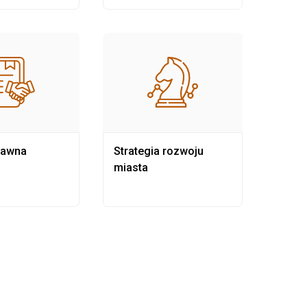
rawna
Strategia rozwoju
Pows
miasta
samo