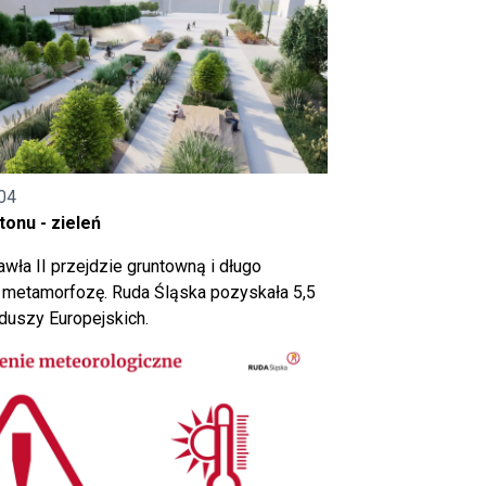
04
onu - zieleń
wła II przejdzie gruntowną i długo
metamorfozę. Ruda Śląska pozyskała 5,5
nduszy Europejskich.