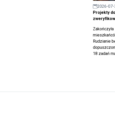
2026-07-
Projekty d
zweryfiko
Zakończyła 
mieszkańców
Rudzianie b
dopuszczony
18 zadań ma