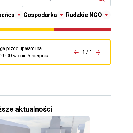
kańca
Gospodarka
Rudzkie NGO
ga przed upałami na
zejdź do porzpedniego komunikatu
1 / 1
Przejdź do nas
0:00 w dniu 6 sierpnia.
ższe aktualności