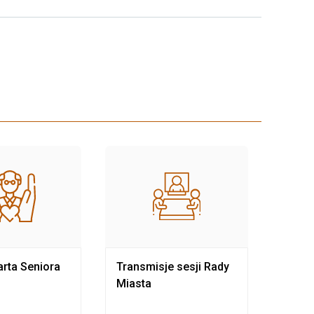
rta Seniora
Transmisje sesji Rady
Rewit
Miasta