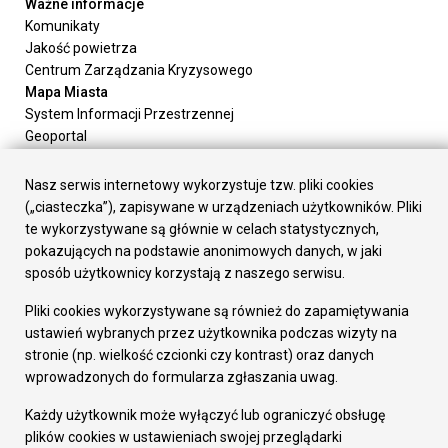
Ważne informacje
Komunikaty
Jakość powietrza
Centrum Zarządzania Kryzysowego
Mapa Miasta
System Informacji Przestrzennej
Geoportal
Urząd Miasta
Załatw sprawę
Nasz serwis internetowy wykorzystuje tzw. pliki cookies
Prezydent Miasta
(„ciasteczka”), zapisywane w urządzeniach użytkowników. Pliki
Rada Miasta
te wykorzystywane są głównie w celach statystycznych,
Wydziały
pokazujących na podstawie anonimowych danych, w jaki
Elektroniczna Skrzynka Podawcza
sposób użytkownicy korzystają z naszego serwisu.
Praca w Urzędzie
Pliki cookies wykorzystywane są również do zapamiętywania
Gospodarka
ustawień wybranych przez użytkownika podczas wizyty na
Fundusze europejskie
stronie (np. wielkość czcionki czy kontrast) oraz danych
Środki krajowe
wprowadzonych do formularza zgłaszania uwag.
Oferty inwestycyjne
Strategia Rozwoju Miasta
Każdy użytkownik może wyłączyć lub ograniczyć obsługę
Pozostałe
plików cookies w ustawieniach swojej przeglądarki
Deklaracja dostępności