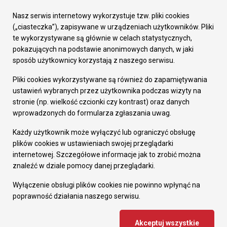
Urząd Miasta
Załatw sprawę
Nasz serwis internetowy wykorzystuje tzw. pliki cookies
Prezydent Miasta
(„ciasteczka”), zapisywane w urządzeniach użytkowników. Pliki
Rada Miasta
te wykorzystywane są głównie w celach statystycznych,
Wydziały
pokazujących na podstawie anonimowych danych, w jaki
Elektroniczna Skrzynka Podawcza
sposób użytkownicy korzystają z naszego serwisu.
Praca w Urzędzie
Pliki cookies wykorzystywane są również do zapamiętywania
Gospodarka
ustawień wybranych przez użytkownika podczas wizyty na
Fundusze europejskie
stronie (np. wielkość czcionki czy kontrast) oraz danych
Środki krajowe
wprowadzonych do formularza zgłaszania uwag.
Oferty inwestycyjne
Strategia Rozwoju Miasta
Każdy użytkownik może wyłączyć lub ograniczyć obsługę
Pozostałe
plików cookies w ustawieniach swojej przeglądarki
Deklaracja dostępności
internetowej. Szczegółowe informacje jak to zrobić można
Dane osobowe
znaleźć w dziale pomocy danej przeglądarki.
Dodaj opinię o witrynie
© Urząd Miasta RUDA Śląska 2023
Wyłączenie obsługi plików cookies nie powinno wpłynąć na
poprawność działania naszego serwisu.
Projekt i wdrożenie - MIGOMEDIA
Akceptuj wszystkie