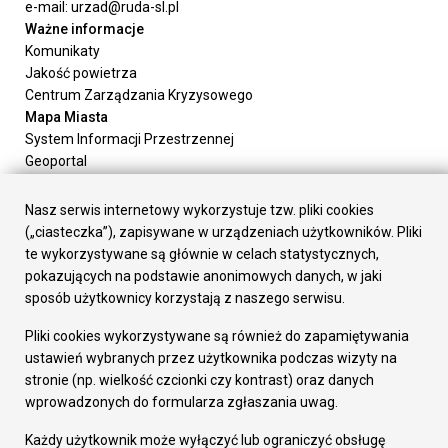
e-mail: urzad@ruda-sl.pl
Ważne informacje
Komunikaty
Jakość powietrza
Centrum Zarządzania Kryzysowego
Mapa Miasta
System Informacji Przestrzennej
Geoportal
Urząd Miasta
Załatw sprawę
Nasz serwis internetowy wykorzystuje tzw. pliki cookies
Prezydent Miasta
(„ciasteczka”), zapisywane w urządzeniach użytkowników. Pliki
Rada Miasta
te wykorzystywane są głównie w celach statystycznych,
Wydziały
pokazujących na podstawie anonimowych danych, w jaki
Elektroniczna Skrzynka Podawcza
sposób użytkownicy korzystają z naszego serwisu.
Praca w Urzędzie
Pliki cookies wykorzystywane są również do zapamiętywania
Gospodarka
ustawień wybranych przez użytkownika podczas wizyty na
Fundusze europejskie
stronie (np. wielkość czcionki czy kontrast) oraz danych
Środki krajowe
wprowadzonych do formularza zgłaszania uwag.
Oferty inwestycyjne
Strategia Rozwoju Miasta
Każdy użytkownik może wyłączyć lub ograniczyć obsługę
Pozostałe