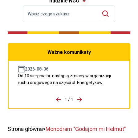
Rudzkie NGO
Ważne komunikaty
2026-08-06
Od 10 sierpnia br. nastąpią zmiany w organizacji
ruchu drogowego na części ul. Energetyków.
do porzpedniego komunikatu
1 / 1
Przejdź do następnego kom
Strona główna
Monodram "Godajom mi Helmut"