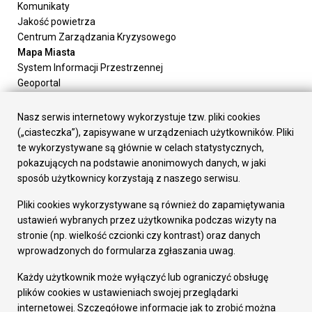
Komunikaty
Jakość powietrza
Centrum Zarządzania Kryzysowego
Mapa Miasta
System Informacji Przestrzennej
Geoportal
Urząd Miasta
Załatw sprawę
Nasz serwis internetowy wykorzystuje tzw. pliki cookies
Prezydent Miasta
(„ciasteczka”), zapisywane w urządzeniach użytkowników. Pliki
Rada Miasta
te wykorzystywane są głównie w celach statystycznych,
Wydziały
pokazujących na podstawie anonimowych danych, w jaki
Elektroniczna Skrzynka Podawcza
sposób użytkownicy korzystają z naszego serwisu.
Praca w Urzędzie
Pliki cookies wykorzystywane są również do zapamiętywania
Gospodarka
ustawień wybranych przez użytkownika podczas wizyty na
Fundusze europejskie
stronie (np. wielkość czcionki czy kontrast) oraz danych
Środki krajowe
wprowadzonych do formularza zgłaszania uwag.
Oferty inwestycyjne
Strategia Rozwoju Miasta
Każdy użytkownik może wyłączyć lub ograniczyć obsługę
Pozostałe
plików cookies w ustawieniach swojej przeglądarki
Deklaracja dostępności
internetowej. Szczegółowe informacje jak to zrobić można