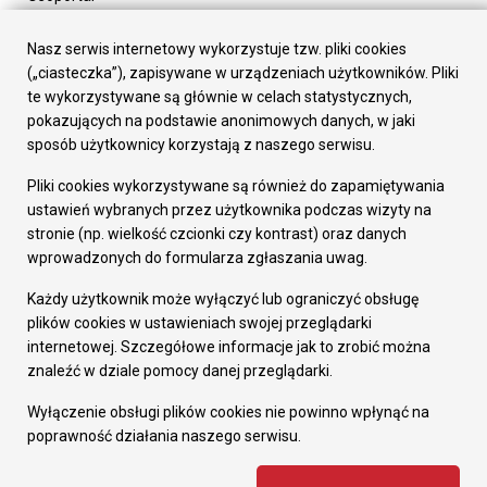
Urząd Miasta
Załatw sprawę
Nasz serwis internetowy wykorzystuje tzw. pliki cookies
Prezydent Miasta
(„ciasteczka”), zapisywane w urządzeniach użytkowników. Pliki
Rada Miasta
te wykorzystywane są głównie w celach statystycznych,
Wydziały
pokazujących na podstawie anonimowych danych, w jaki
Elektroniczna Skrzynka Podawcza
sposób użytkownicy korzystają z naszego serwisu.
Praca w Urzędzie
Pliki cookies wykorzystywane są również do zapamiętywania
Gospodarka
ustawień wybranych przez użytkownika podczas wizyty na
Fundusze europejskie
stronie (np. wielkość czcionki czy kontrast) oraz danych
Środki krajowe
wprowadzonych do formularza zgłaszania uwag.
Oferty inwestycyjne
Strategia Rozwoju Miasta
Każdy użytkownik może wyłączyć lub ograniczyć obsługę
Pozostałe
plików cookies w ustawieniach swojej przeglądarki
Deklaracja dostępności
internetowej. Szczegółowe informacje jak to zrobić można
Dane osobowe
znaleźć w dziale pomocy danej przeglądarki.
Dodaj opinię o witrynie
© Urząd Miasta RUDA Śląska 2023
Wyłączenie obsługi plików cookies nie powinno wpłynąć na
poprawność działania naszego serwisu.
Projekt i wdrożenie - MIGOMEDIA