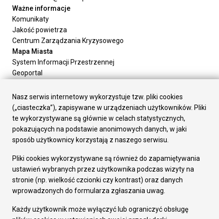
Ważne informacje
Komunikaty
Jakość powietrza
Centrum Zarządzania Kryzysowego
Mapa Miasta
System Informacji Przestrzennej
Geoportal
Urząd Miasta
Załatw sprawę
Nasz serwis internetowy wykorzystuje tzw. pliki cookies
Prezydent Miasta
(„ciasteczka”), zapisywane w urządzeniach użytkowników. Pliki
Rada Miasta
te wykorzystywane są głównie w celach statystycznych,
Wydziały
pokazujących na podstawie anonimowych danych, w jaki
Elektroniczna Skrzynka Podawcza
sposób użytkownicy korzystają z naszego serwisu.
Praca w Urzędzie
Pliki cookies wykorzystywane są również do zapamiętywania
Gospodarka
ustawień wybranych przez użytkownika podczas wizyty na
Fundusze europejskie
stronie (np. wielkość czcionki czy kontrast) oraz danych
Środki krajowe
wprowadzonych do formularza zgłaszania uwag.
Oferty inwestycyjne
Strategia Rozwoju Miasta
Każdy użytkownik może wyłączyć lub ograniczyć obsługę
Pozostałe