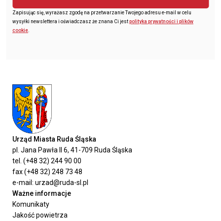
Zapisując się, wyrażasz zgodę na przetwarzanie Twojego adresu e-mail w celu
wysyłki newslettera i oświadczasz że znana Ci jest
polityka prywatności i plików
cookie
.
Urząd Miasta Ruda Śląska
pl. Jana Pawła II 6, 41-709 Ruda Śląska
tel. (+48 32) 244 90 00
fax (+48 32) 248 73 48
e-mail: urzad@ruda-sl.pl
Ważne informacje
Komunikaty
Jakość powietrza