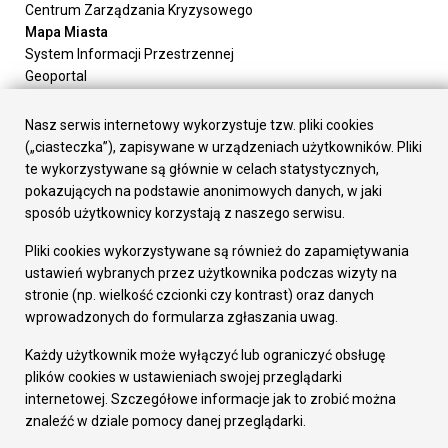
Centrum Zarządzania Kryzysowego
Mapa Miasta
System Informacji Przestrzennej
Geoportal
Urząd Miasta
Załatw sprawę
Nasz serwis internetowy wykorzystuje tzw. pliki cookies
Prezydent Miasta
(„ciasteczka”), zapisywane w urządzeniach użytkowników. Pliki
Rada Miasta
te wykorzystywane są głównie w celach statystycznych,
Wydziały
pokazujących na podstawie anonimowych danych, w jaki
Elektroniczna Skrzynka Podawcza
sposób użytkownicy korzystają z naszego serwisu.
Praca w Urzędzie
Pliki cookies wykorzystywane są również do zapamiętywania
Gospodarka
ustawień wybranych przez użytkownika podczas wizyty na
Fundusze europejskie
stronie (np. wielkość czcionki czy kontrast) oraz danych
Środki krajowe
wprowadzonych do formularza zgłaszania uwag.
Oferty inwestycyjne
Strategia Rozwoju Miasta
Każdy użytkownik może wyłączyć lub ograniczyć obsługę
Pozostałe
plików cookies w ustawieniach swojej przeglądarki
Deklaracja dostępności
internetowej. Szczegółowe informacje jak to zrobić można
Dane osobowe
znaleźć w dziale pomocy danej przeglądarki.
Dodaj opinię o witrynie
© Urząd Miasta RUDA Śląska 2023