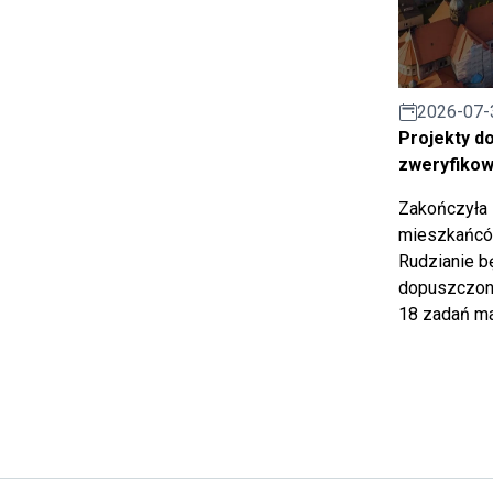
2026-07-
Projekty d
zweryfiko
Zakończyła 
mieszkańców
Rudzianie b
dopuszczony
18 zadań ma