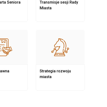
rta Seniora
Transmisje sesji Rady
Rewit
Miasta
rawna
Strategia rozwoju
Pows
miasta
samo