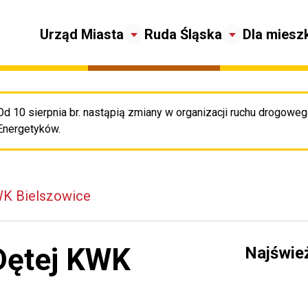
Urząd Miasta
Ruda Śląska
Dla miesz
Od 10 sierpnia br. nastąpią zmiany w organizacji ruchu drogowego
Pr
Energetyków.
WK Bielszowice
 Dętej KWK
Najświe