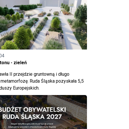
04
onu - zieleń
wła II przejdzie gruntowną i długo
metamorfozę. Ruda Śląska pozyskała 5,5
nduszy Europejskich.