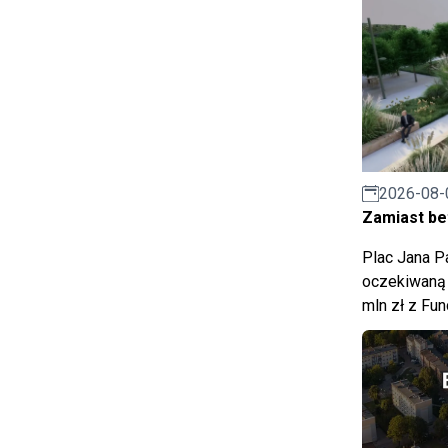
2026-08-
Zamiast bet
Plac Jana Pa
oczekiwaną 
mln zł z Fu