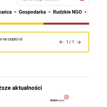
kańca
Gospodarka
Rudzkie NGO
 na części ul.
zejdź do porzpedniego komunikatu
1 / 1
Przejdź do nas
ższe aktualności