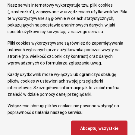
Załatw sprawę
Nasz serwis internetowy wykorzystuje tzw. pliki cookies
Prezydent Miasta
(„ciasteczka”), zapisywane w urządzeniach użytkowników. Pliki
Rada Miasta
te wykorzystywane są głównie w celach statystycznych,
Wydziały
pokazujących na podstawie anonimowych danych, w jaki
Elektroniczna Skrzynka Podawcza
sposób użytkownicy korzystają z naszego serwisu.
Praca w Urzędzie
Pliki cookies wykorzystywane są również do zapamiętywania
Gospodarka
ustawień wybranych przez użytkownika podczas wizyty na
Fundusze europejskie
stronie (np. wielkość czcionki czy kontrast) oraz danych
Środki krajowe
wprowadzonych do formularza zgłaszania uwag.
Oferty inwestycyjne
Strategia Rozwoju Miasta
Każdy użytkownik może wyłączyć lub ograniczyć obsługę
Pozostałe
plików cookies w ustawieniach swojej przeglądarki
Deklaracja dostępności
internetowej. Szczegółowe informacje jak to zrobić można
Dane osobowe
znaleźć w dziale pomocy danej przeglądarki.
Dodaj opinię o witrynie
© Urząd Miasta RUDA Śląska 2023
Wyłączenie obsługi plików cookies nie powinno wpłynąć na
poprawność działania naszego serwisu.
Projekt i wdrożenie - MIGOMEDIA
Akceptuj wszystkie