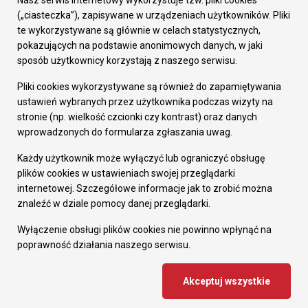
Nasz serwis internetowy wykorzystuje tzw. pliki cookies
Prezydent Miasta
(„ciasteczka”), zapisywane w urządzeniach użytkowników. Pliki
Rada Miasta
te wykorzystywane są głównie w celach statystycznych,
Wydziały
pokazujących na podstawie anonimowych danych, w jaki
Elektroniczna Skrzynka Podawcza
sposób użytkownicy korzystają z naszego serwisu.
Praca w Urzędzie
Pliki cookies wykorzystywane są również do zapamiętywania
Gospodarka
ustawień wybranych przez użytkownika podczas wizyty na
Fundusze europejskie
stronie (np. wielkość czcionki czy kontrast) oraz danych
Środki krajowe
wprowadzonych do formularza zgłaszania uwag.
Oferty inwestycyjne
Strategia Rozwoju Miasta
Każdy użytkownik może wyłączyć lub ograniczyć obsługę
Pozostałe
plików cookies w ustawieniach swojej przeglądarki
Deklaracja dostępności
internetowej. Szczegółowe informacje jak to zrobić można
Dane osobowe
znaleźć w dziale pomocy danej przeglądarki.
Dodaj opinię o witrynie
© Urząd Miasta RUDA Śląska 2023
Wyłączenie obsługi plików cookies nie powinno wpłynąć na
poprawność działania naszego serwisu.
Projekt i wdrożenie - MIGOMEDIA
Akceptuj wszystkie