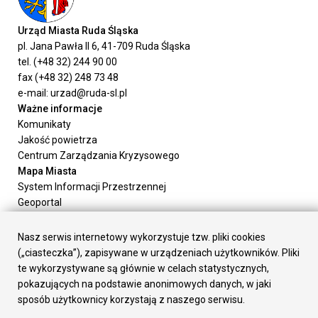
Urząd Miasta Ruda Śląska
pl. Jana Pawła II 6, 41-709 Ruda Śląska
tel. (+48 32) 244 90 00
fax (+48 32) 248 73 48
e-mail: urzad@ruda-sl.pl
Ważne informacje
Komunikaty
Jakość powietrza
Centrum Zarządzania Kryzysowego
Mapa Miasta
System Informacji Przestrzennej
Geoportal
Urząd Miasta
Załatw sprawę
Nasz serwis internetowy wykorzystuje tzw. pliki cookies
Prezydent Miasta
(„ciasteczka”), zapisywane w urządzeniach użytkowników. Pliki
Rada Miasta
te wykorzystywane są głównie w celach statystycznych,
Wydziały
pokazujących na podstawie anonimowych danych, w jaki
Elektroniczna Skrzynka Podawcza
sposób użytkownicy korzystają z naszego serwisu.
Praca w Urzędzie