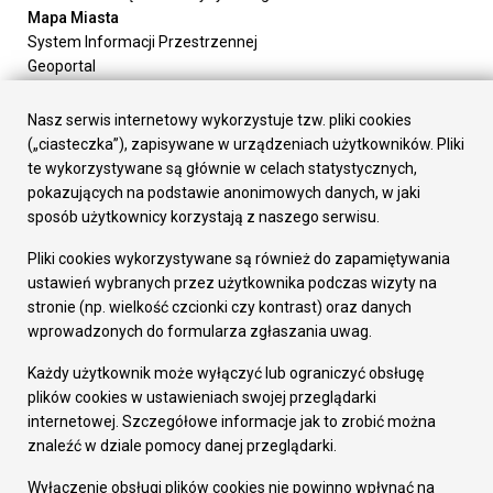
Mapa Miasta
System Informacji Przestrzennej
Geoportal
Urząd Miasta
Załatw sprawę
Nasz serwis internetowy wykorzystuje tzw. pliki cookies
Prezydent Miasta
(„ciasteczka”), zapisywane w urządzeniach użytkowników. Pliki
Rada Miasta
te wykorzystywane są głównie w celach statystycznych,
Wydziały
pokazujących na podstawie anonimowych danych, w jaki
Elektroniczna Skrzynka Podawcza
sposób użytkownicy korzystają z naszego serwisu.
Praca w Urzędzie
Pliki cookies wykorzystywane są również do zapamiętywania
Gospodarka
ustawień wybranych przez użytkownika podczas wizyty na
Fundusze europejskie
stronie (np. wielkość czcionki czy kontrast) oraz danych
Środki krajowe
wprowadzonych do formularza zgłaszania uwag.
Oferty inwestycyjne
Strategia Rozwoju Miasta
Każdy użytkownik może wyłączyć lub ograniczyć obsługę
Pozostałe
plików cookies w ustawieniach swojej przeglądarki
Deklaracja dostępności
internetowej. Szczegółowe informacje jak to zrobić można
Dane osobowe
znaleźć w dziale pomocy danej przeglądarki.
Dodaj opinię o witrynie
© Urząd Miasta RUDA Śląska 2023
Wyłączenie obsługi plików cookies nie powinno wpłynąć na