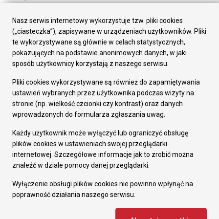
Urząd Miasta
Załatw sprawę
Nasz serwis internetowy wykorzystuje tzw. pliki cookies
Prezydent Miasta
(„ciasteczka”), zapisywane w urządzeniach użytkowników. Pliki
Rada Miasta
te wykorzystywane są głównie w celach statystycznych,
Wydziały
pokazujących na podstawie anonimowych danych, w jaki
Elektroniczna Skrzynka Podawcza
sposób użytkownicy korzystają z naszego serwisu.
Praca w Urzędzie
Pliki cookies wykorzystywane są również do zapamiętywania
Gospodarka
ustawień wybranych przez użytkownika podczas wizyty na
Fundusze europejskie
stronie (np. wielkość czcionki czy kontrast) oraz danych
Środki krajowe
wprowadzonych do formularza zgłaszania uwag.
Oferty inwestycyjne
Strategia Rozwoju Miasta
Każdy użytkownik może wyłączyć lub ograniczyć obsługę
Pozostałe
plików cookies w ustawieniach swojej przeglądarki
Deklaracja dostępności
internetowej. Szczegółowe informacje jak to zrobić można
Dane osobowe
znaleźć w dziale pomocy danej przeglądarki.
Dodaj opinię o witrynie
© Urząd Miasta RUDA Śląska 2023
Wyłączenie obsługi plików cookies nie powinno wpłynąć na
poprawność działania naszego serwisu.
Projekt i wdrożenie - MIGOMEDIA