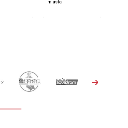
miasta
samo