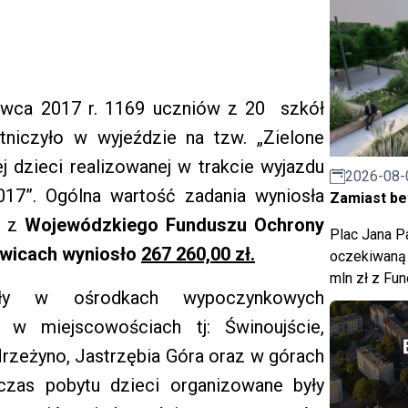
rwca 2017 r. 1169 uczniów z 20 szkół
niczyło w wyjeździe na tzw. „Zielone
j dzieci realizowanej w trakcie wyjazdu
2026-08-
17”. Ogólna wartość zadania wyniosła
Zamiast bet
e z
Wojewódzkiego Funduszu Ochrony
Plac Jana Pa
owicach
wyniosło
267 260,00 zł.
oczekiwaną 
mln zł z Fu
ały w ośrodkach wypoczynkowych
w miejscowościach tj: Świnoujście,
zeżyno, Jastrzębia Góra oraz w górach
zas pobytu dzieci organizowane były