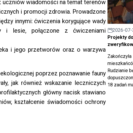
zez uczniów wiadomości na temat terenów
icznych i promocji zdrowia. Prowadzone
między innymi: ćwiczenia korygujące wady
y i lesie, połączone z ćwiczeniami
2026-07-
Projekty d
zweryfiko
leka i jego przetworów oraz o warzywa
Zakończyła 
mieszkańców
Rudzianie b
ekologicznej poprzez poznawanie fauny
dopuszczony
wały, jak również wskazanie leczniczych
18 zadań ma
profilaktycznych główny nacisk stawiano
niów, kształcenie świadomości ochrony