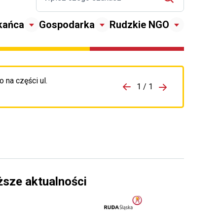
kańca
Gospodarka
Rudzkie NGO
 na części ul.
zejdź do porzpedniego komunikatu
1 / 1
Przejdź do nas
ższe aktualności