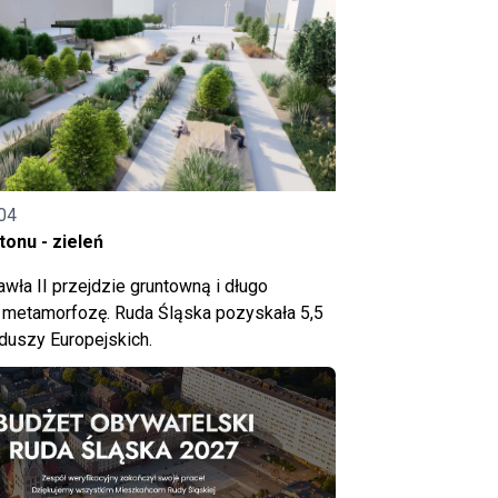
04
onu - zieleń
wła II przejdzie gruntowną i długo
metamorfozę. Ruda Śląska pozyskała 5,5
nduszy Europejskich.