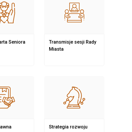
rta Seniora
Transmisje sesji Rady
Rewit
Miasta
rawna
Strategia rozwoju
Pows