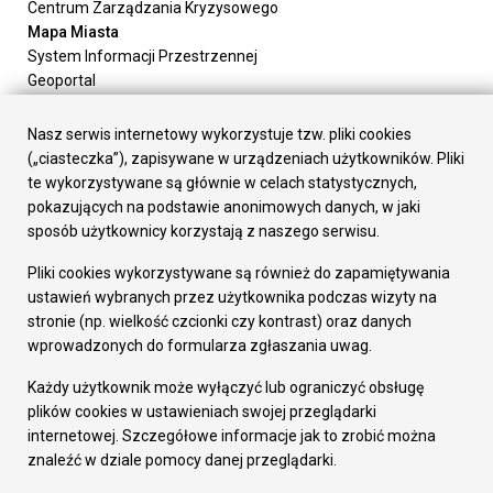
Centrum Zarządzania Kryzysowego
Mapa Miasta
System Informacji Przestrzennej
Geoportal
Urząd Miasta
Załatw sprawę
Nasz serwis internetowy wykorzystuje tzw. pliki cookies
Prezydent Miasta
(„ciasteczka”), zapisywane w urządzeniach użytkowników. Pliki
Rada Miasta
te wykorzystywane są głównie w celach statystycznych,
Wydziały
pokazujących na podstawie anonimowych danych, w jaki
Elektroniczna Skrzynka Podawcza
sposób użytkownicy korzystają z naszego serwisu.
Praca w Urzędzie
Pliki cookies wykorzystywane są również do zapamiętywania
Gospodarka
ustawień wybranych przez użytkownika podczas wizyty na
Fundusze europejskie
stronie (np. wielkość czcionki czy kontrast) oraz danych
Środki krajowe
wprowadzonych do formularza zgłaszania uwag.
Oferty inwestycyjne
Strategia Rozwoju Miasta
Każdy użytkownik może wyłączyć lub ograniczyć obsługę
Pozostałe
plików cookies w ustawieniach swojej przeglądarki
Deklaracja dostępności
internetowej. Szczegółowe informacje jak to zrobić można
Dane osobowe
znaleźć w dziale pomocy danej przeglądarki.
Dodaj opinię o witrynie
© Urząd Miasta RUDA Śląska 2023