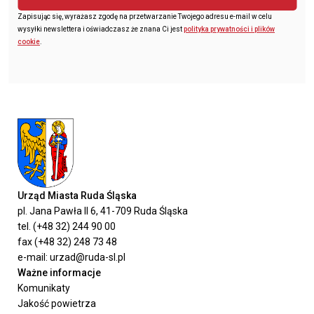
Zapisując się, wyrażasz zgodę na przetwarzanie Twojego adresu e-mail w celu
wysyłki newslettera i oświadczasz że znana Ci jest
polityka prywatności i plików
cookie
.
Urząd Miasta Ruda Śląska
pl. Jana Pawła II 6, 41-709 Ruda Śląska
tel. (+48 32) 244 90 00
fax (+48 32) 248 73 48
e-mail: urzad@ruda-sl.pl
Ważne informacje
Komunikaty
Jakość powietrza