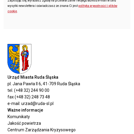
Zapisując się, wyrażasz zgodę na przetwarzanie Twojego adresu e-mail w celu
wysyłki newslettera i oświadczasz że znana Ci jest
polityka prywatności i plików
cookie
.
Urząd Miasta Ruda Śląska
pl. Jana Pawła II 6, 41-709 Ruda Śląska
tel. (+48 32) 244 90 00
fax (+48 32) 248 73 48
e-mail: urzad@ruda-sl.pl
Ważne informacje
Komunikaty
Jakość powietrza
Centrum Zarządzania Kryzysowego