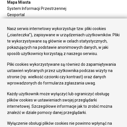
Mapa Miasta
System Informacji Przestrzennej
Geoportal
Urząd Miasta
Załatw sprawę
Nasz serwis internetowy wykorzystuje tzw. pliki cookies
Prezydent Miasta
(„ciasteczka”), zapisywane w urządzeniach użytkowników. Pliki
Rada Miasta
te wykorzystywane są głównie w celach statystycznych,
Wydziały
pokazujących na podstawie anonimowych danych, w jaki
Elektroniczna Skrzynka Podawcza
sposób użytkownicy korzystają z naszego serwisu.
Praca w Urzędzie
Pliki cookies wykorzystywane są również do zapamiętywania
Gospodarka
ustawień wybranych przez użytkownika podczas wizyty na
Fundusze europejskie
stronie (np. wielkość czcionki czy kontrast) oraz danych
Środki krajowe
wprowadzonych do formularza zgłaszania uwag.
Oferty inwestycyjne
Strategia Rozwoju Miasta
Każdy użytkownik może wyłączyć lub ograniczyć obsługę
Pozostałe
plików cookies w ustawieniach swojej przeglądarki
Deklaracja dostępności
internetowej. Szczegółowe informacje jak to zrobić można
Dane osobowe
znaleźć w dziale pomocy danej przeglądarki.
Dodaj opinię o witrynie
© Urząd Miasta RUDA Śląska 2023
Wyłączenie obsługi plików cookies nie powinno wpłynąć na