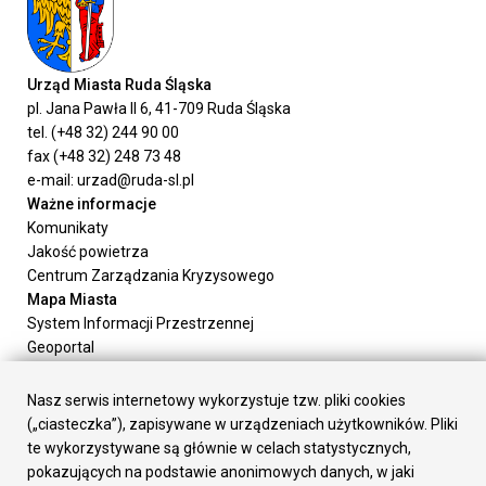
Urząd Miasta Ruda Śląska
pl. Jana Pawła II 6, 41-709 Ruda Śląska
tel. (+48 32) 244 90 00
fax (+48 32) 248 73 48
e-mail: urzad@ruda-sl.pl
Ważne informacje
Komunikaty
Jakość powietrza
Centrum Zarządzania Kryzysowego
Mapa Miasta
System Informacji Przestrzennej
Geoportal
Urząd Miasta
Załatw sprawę
Nasz serwis internetowy wykorzystuje tzw. pliki cookies
Prezydent Miasta
(„ciasteczka”), zapisywane w urządzeniach użytkowników. Pliki
Rada Miasta
te wykorzystywane są głównie w celach statystycznych,
Wydziały
pokazujących na podstawie anonimowych danych, w jaki