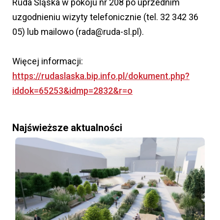
Ruda Śląska w pokoju nr 208 po uprzednim
uzgodnieniu wizyty telefonicznie (tel. 32 342 36
05) lub mailowo (rada@ruda-sl.pl).
Więcej informacji:
https://rudaslaska.bip.info.pl/dokument.php?
iddok=65253&idmp=2832&r=o
Najświeższe aktualności