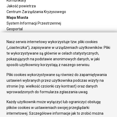
Komunikaty
Jakość powietrza
Centrum Zarządzania Kryzysowego
Mapa Miasta
System Informacji Przestrzennej
Geoportal
Urząd Miasta
Załatw sprawę
Nasz serwis internetowy wykorzystuje tzw. pliki cookies
Prezydent Miasta
(„ciasteczka”), zapisywane w urządzeniach użytkowników. Pliki
Rada Miasta
te wykorzystywane są głównie w celach statystycznych,
Wydziały
pokazujących na podstawie anonimowych danych, w jaki
Elektroniczna Skrzynka Podawcza
sposób użytkownicy korzystają z naszego serwisu.
Praca w Urzędzie
Pliki cookies wykorzystywane są również do zapamiętywania
Gospodarka
ustawień wybranych przez użytkownika podczas wizyty na
Fundusze europejskie
stronie (np. wielkość czcionki czy kontrast) oraz danych
Środki krajowe
wprowadzonych do formularza zgłaszania uwag.
Oferty inwestycyjne
Strategia Rozwoju Miasta
Każdy użytkownik może wyłączyć lub ograniczyć obsługę
Pozostałe
plików cookies w ustawieniach swojej przeglądarki
Deklaracja dostępności
internetowej. Szczegółowe informacje jak to zrobić można
Dane osobowe