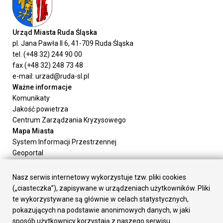
Urząd Miasta Ruda Śląska
pl. Jana Pawła II 6, 41-709 Ruda Śląska
tel. (+48 32) 244 90 00
fax (+48 32) 248 73 48
e-mail: urzad@ruda-sl.pl
Ważne informacje
Komunikaty
Jakość powietrza
Centrum Zarządzania Kryzysowego
Mapa Miasta
System Informacji Przestrzennej
Geoportal
Urząd Miasta
Załatw sprawę
Nasz serwis internetowy wykorzystuje tzw. pliki cookies
Prezydent Miasta
(„ciasteczka”), zapisywane w urządzeniach użytkowników. Pliki
Rada Miasta
te wykorzystywane są głównie w celach statystycznych,
Wydziały
pokazujących na podstawie anonimowych danych, w jaki
Elektroniczna Skrzynka Podawcza
sposób użytkownicy korzystają z naszego serwisu.