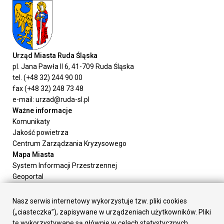
Urząd Miasta Ruda Śląska
pl. Jana Pawła II 6, 41-709 Ruda Śląska
tel. (+48 32) 244 90 00
fax (+48 32) 248 73 48
e-mail: urzad@ruda-sl.pl
Ważne informacje
Komunikaty
Jakość powietrza
Centrum Zarządzania Kryzysowego
Mapa Miasta
System Informacji Przestrzennej
Geoportal
Urząd Miasta
Załatw sprawę
Nasz serwis internetowy wykorzystuje tzw. pliki cookies
Prezydent Miasta
(„ciasteczka”), zapisywane w urządzeniach użytkowników. Pliki
Rada Miasta
te wykorzystywane są głównie w celach statystycznych,