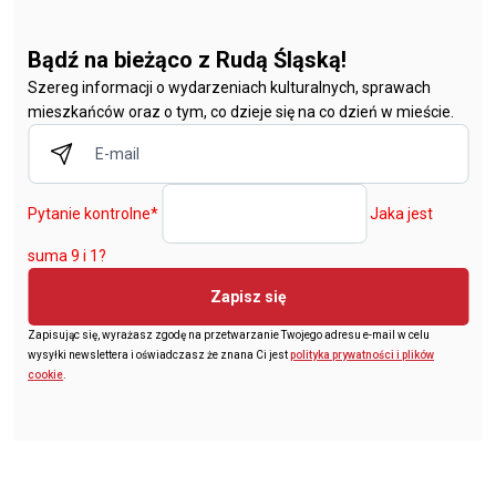
Bądź na bieżąco z Rudą Śląską!
Szereg informacji o wydarzeniach kulturalnych, sprawach
mieszkańców oraz o tym, co dzieje się na co dzień w mieście.
Pytanie kontrolne
*
Jaka jest
suma 9 i 1?
Zapisz się
Zapisując się, wyrażasz zgodę na przetwarzanie Twojego adresu e-mail w celu
wysyłki newslettera i oświadczasz że znana Ci jest
polityka prywatności i plików
cookie
.