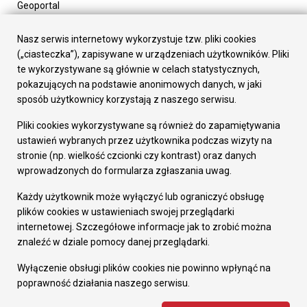
Geoportal
Urząd Miasta
Załatw sprawę
Nasz serwis internetowy wykorzystuje tzw. pliki cookies
Prezydent Miasta
(„ciasteczka”), zapisywane w urządzeniach użytkowników. Pliki
Rada Miasta
te wykorzystywane są głównie w celach statystycznych,
Wydziały
pokazujących na podstawie anonimowych danych, w jaki
Elektroniczna Skrzynka Podawcza
sposób użytkownicy korzystają z naszego serwisu.
Praca w Urzędzie
Pliki cookies wykorzystywane są również do zapamiętywania
Gospodarka
ustawień wybranych przez użytkownika podczas wizyty na
Fundusze europejskie
stronie (np. wielkość czcionki czy kontrast) oraz danych
Środki krajowe
wprowadzonych do formularza zgłaszania uwag.
Oferty inwestycyjne
Strategia Rozwoju Miasta
Każdy użytkownik może wyłączyć lub ograniczyć obsługę
Pozostałe
plików cookies w ustawieniach swojej przeglądarki
Deklaracja dostępności
internetowej. Szczegółowe informacje jak to zrobić można
Dane osobowe
znaleźć w dziale pomocy danej przeglądarki.
Dodaj opinię o witrynie
© Urząd Miasta RUDA Śląska 2023
Wyłączenie obsługi plików cookies nie powinno wpłynąć na
poprawność działania naszego serwisu.