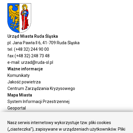
Urząd Miasta Ruda Śląska
pl. Jana Pawła II 6, 41-709 Ruda Śląska
tel. (+48 32) 244 90 00
fax (+48 32) 248 73 48
e-mail: urzad@ruda-sl.pl
Ważne informacje
Komunikaty
Jakość powietrza
Centrum Zarządzania Kryzysowego
Mapa Miasta
System Informacji Przestrzennej
Geoportal
Urząd Miasta
Załatw sprawę
Nasz serwis internetowy wykorzystuje tzw. pliki cookies
Prezydent Miasta
(„ciasteczka”), zapisywane w urządzeniach użytkowników. Pliki