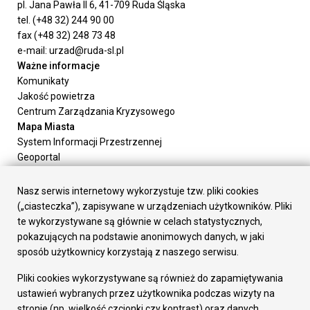
pl. Jana Pawła II 6, 41-709 Ruda Śląska
tel. (+48 32) 244 90 00
fax (+48 32) 248 73 48
e-mail: urzad@ruda-sl.pl
Ważne informacje
Komunikaty
Jakość powietrza
Centrum Zarządzania Kryzysowego
Mapa Miasta
System Informacji Przestrzennej
Geoportal
Urząd Miasta
Załatw sprawę
Nasz serwis internetowy wykorzystuje tzw. pliki cookies
Prezydent Miasta
(„ciasteczka”), zapisywane w urządzeniach użytkowników. Pliki
Rada Miasta
te wykorzystywane są głównie w celach statystycznych,
Wydziały
pokazujących na podstawie anonimowych danych, w jaki
Elektroniczna Skrzynka Podawcza
sposób użytkownicy korzystają z naszego serwisu.
Praca w Urzędzie
Pliki cookies wykorzystywane są również do zapamiętywania
Gospodarka
ustawień wybranych przez użytkownika podczas wizyty na
Fundusze europejskie
stronie (np. wielkość czcionki czy kontrast) oraz danych
Środki krajowe