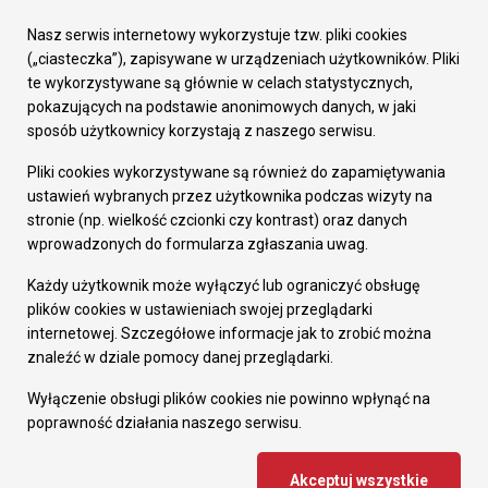
Urząd Miasta
Załatw sprawę
Nasz serwis internetowy wykorzystuje tzw. pliki cookies
Prezydent Miasta
(„ciasteczka”), zapisywane w urządzeniach użytkowników. Pliki
Rada Miasta
te wykorzystywane są głównie w celach statystycznych,
Wydziały
pokazujących na podstawie anonimowych danych, w jaki
Elektroniczna Skrzynka Podawcza
sposób użytkownicy korzystają z naszego serwisu.
Praca w Urzędzie
Pliki cookies wykorzystywane są również do zapamiętywania
Gospodarka
ustawień wybranych przez użytkownika podczas wizyty na
Fundusze europejskie
stronie (np. wielkość czcionki czy kontrast) oraz danych
Środki krajowe
wprowadzonych do formularza zgłaszania uwag.
Oferty inwestycyjne
Strategia Rozwoju Miasta
Każdy użytkownik może wyłączyć lub ograniczyć obsługę
Pozostałe
plików cookies w ustawieniach swojej przeglądarki
Deklaracja dostępności
internetowej. Szczegółowe informacje jak to zrobić można
Dane osobowe
znaleźć w dziale pomocy danej przeglądarki.
Dodaj opinię o witrynie
© Urząd Miasta RUDA Śląska 2023
Wyłączenie obsługi plików cookies nie powinno wpłynąć na
poprawność działania naszego serwisu.
Projekt i wdrożenie - MIGOMEDIA
Akceptuj wszystkie