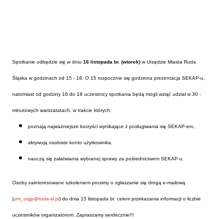
Spotkanie odbędzie się w dniu
16 listopada br. (wtorek)
w Urzędzie Miasta Ruda
Śląska w godzinach od 15 - 18. O 15 rozpocznie się godzinna prezentacja SEKAP-u,
natomiast od godziny 16 do 18 uczestnicy spotkania będą mogli wziąć udział w 30 -
minutowych warszatatach, w trakcie których:
poznają najważniejsze korzyści wynikające z posługiwania się SEKAP-em,
aktywują osobiste konto użytkownika,
nauczą się załatwiania wybranej sprawy za pośrednictwem SEKAP-u.
Osoby zainteresowane szkoleniem prosimy o zgłaszanie się drogą e-mailową
(
um_orgp@ruda-sl.pl
) do dnia 15 listopada br. celem przekazania informacji o liczbie
uczestników organizatorom. Zapraszamy serdecznie!!!