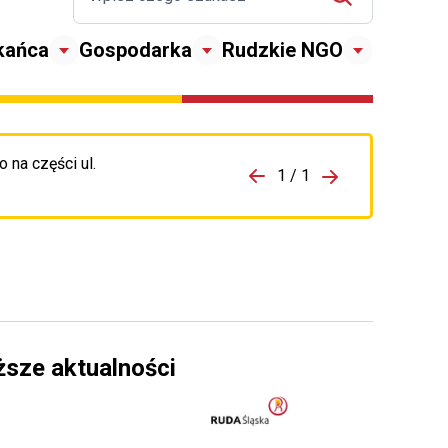
kańca
Gospodarka
Rudzkie NGO
 na części ul.
zejdź do porzpedniego komunikatu
1 / 1
Przejdź do nas
ższe aktualności