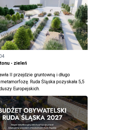
04
onu - zieleń
wła II przejdzie gruntowną i długo
metamorfozę. Ruda Śląska pozyskała 5,5
nduszy Europejskich.