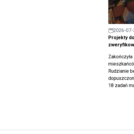
2026-07-
Projekty d
zweryfiko
Zakończyła 
mieszkańców
Rudzianie b
dopuszczony
18 zadań ma