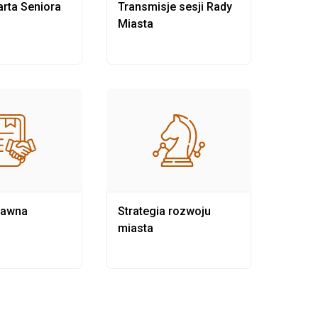
rta Seniora
Transmisje sesji Rady
Rewit
Miasta
rawna
Strategia rozwoju
Pows
miasta
samo