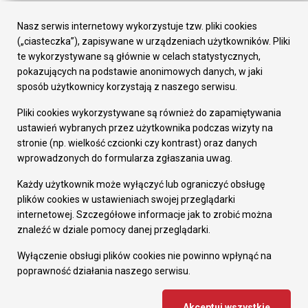
Urząd Miasta
Załatw sprawę
Nasz serwis internetowy wykorzystuje tzw. pliki cookies
Prezydent Miasta
(„ciasteczka”), zapisywane w urządzeniach użytkowników. Pliki
Rada Miasta
te wykorzystywane są głównie w celach statystycznych,
Wydziały
pokazujących na podstawie anonimowych danych, w jaki
Elektroniczna Skrzynka Podawcza
sposób użytkownicy korzystają z naszego serwisu.
Praca w Urzędzie
Pliki cookies wykorzystywane są również do zapamiętywania
Gospodarka
ustawień wybranych przez użytkownika podczas wizyty na
Fundusze europejskie
stronie (np. wielkość czcionki czy kontrast) oraz danych
Środki krajowe
wprowadzonych do formularza zgłaszania uwag.
Oferty inwestycyjne
Strategia Rozwoju Miasta
Każdy użytkownik może wyłączyć lub ograniczyć obsługę
Pozostałe
plików cookies w ustawieniach swojej przeglądarki
Deklaracja dostępności
internetowej. Szczegółowe informacje jak to zrobić można
Dane osobowe
znaleźć w dziale pomocy danej przeglądarki.
Dodaj opinię o witrynie
© Urząd Miasta RUDA Śląska 2023
Wyłączenie obsługi plików cookies nie powinno wpłynąć na
poprawność działania naszego serwisu.
Projekt i wdrożenie - MIGOMEDIA
Akceptuj wszystkie