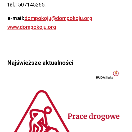
tel.:
507145265,
e-mail:
dompokoju@dompokoju.org
www.dompokoju.org
Najświeższe aktualności