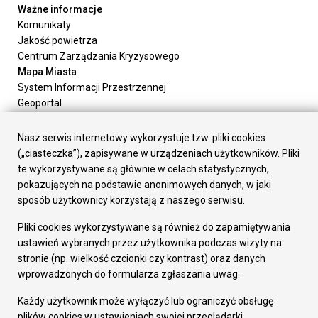
Ważne informacje
Komunikaty
Jakość powietrza
Centrum Zarządzania Kryzysowego
Mapa Miasta
System Informacji Przestrzennej
Geoportal
Urząd Miasta
Załatw sprawę
Nasz serwis internetowy wykorzystuje tzw. pliki cookies
Prezydent Miasta
(„ciasteczka”), zapisywane w urządzeniach użytkowników. Pliki
Rada Miasta
te wykorzystywane są głównie w celach statystycznych,
Wydziały
pokazujących na podstawie anonimowych danych, w jaki
Elektroniczna Skrzynka Podawcza
sposób użytkownicy korzystają z naszego serwisu.
Praca w Urzędzie
Pliki cookies wykorzystywane są również do zapamiętywania
Gospodarka
ustawień wybranych przez użytkownika podczas wizyty na
Fundusze europejskie
stronie (np. wielkość czcionki czy kontrast) oraz danych
Środki krajowe
wprowadzonych do formularza zgłaszania uwag.
Oferty inwestycyjne
Strategia Rozwoju Miasta
Każdy użytkownik może wyłączyć lub ograniczyć obsługę
Pozostałe
plików cookies w ustawieniach swojej przeglądarki