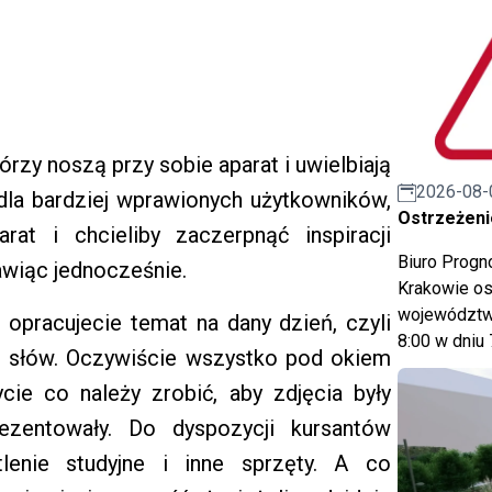
órzy noszą przy sobie aparat i uwielbiają
2026-08-
 dla bardziej wprawionych użytkowników,
Ostrzeżeni
rat i chcieliby zaczerpnąć inspiracji
Biuro Prog
awiąc jednocześnie.
Krakowie os
województwa
 opracujecie temat na dany dzień, czyli
8:00 w dniu 
ch słów. Oczywiście wszystko pod okiem
cie co należy zrobić, aby zdjęcia były
rezentowały. Do dyspozycji kursantów
tlenie studyjne i inne sprzęty. A co