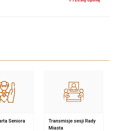
rta Seniora
Transmisje sesji Rady
Rewit
Miasta