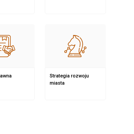
rawna
Strategia rozwoju
Pows
miasta
samo