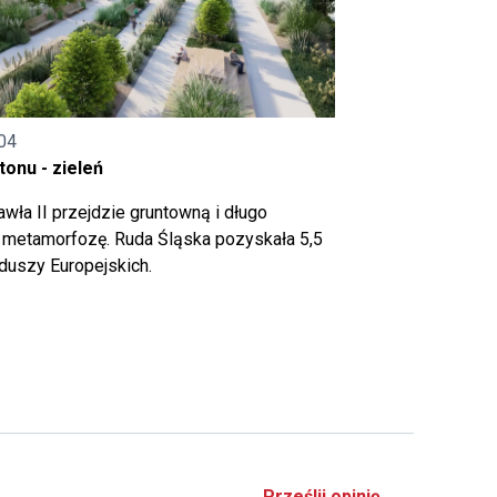
04
onu - zieleń
wła II przejdzie gruntowną i długo
metamorfozę. Ruda Śląska pozyskała 5,5
nduszy Europejskich.
Prześlij opinię