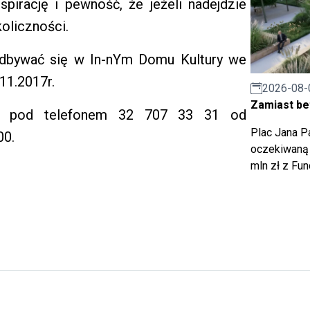
spirację i pewność, że jeżeli nadejdzie
koliczności.
 odbywać się w In-nYm Domu Kultury we
11.2017r.
2026-08-
Zamiast bet
ać pod telefonem 32 707 33 31 od
Plac Jana Pa
00.
oczekiwaną 
mln zł z Fu