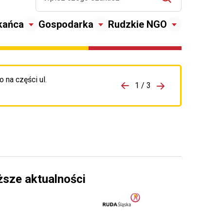
kańca
Gospodarka
Rudzkie NGO
 na części ul.
zejdź do porzpedniego komunikatu
1 / 3
Przejdź do nas
ższe aktualności