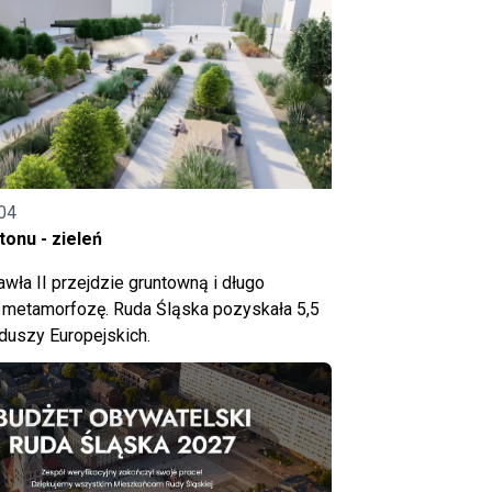
04
onu - zieleń
wła II przejdzie gruntowną i długo
metamorfozę. Ruda Śląska pozyskała 5,5
nduszy Europejskich.