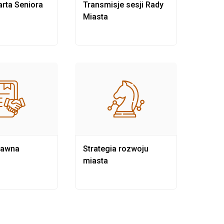
rta Seniora
Transmisje sesji Rady
Rewit
Miasta
rawna
Strategia rozwoju
Pows
miasta
samo