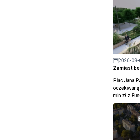
2026-08-
Zamiast bet
Plac Jana Pa
oczekiwaną 
mln zł z Fu