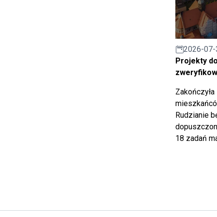
2026-07-
Projekty d
zweryfiko
Zakończyła 
mieszkańców
Rudzianie b
dopuszczony
18 zadań ma