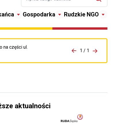
kańca
Gospodarka
Rudzkie NGO
 na części ul.
zejdź do porzpedniego komunikatu
1 / 1
Przejdź do nas
ższe aktualności