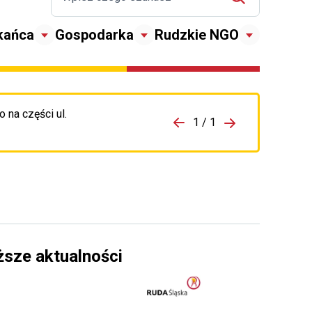
kańca
Gospodarka
Rudzkie NGO
 na części ul.
zejdź do porzpedniego komunikatu
1 / 1
Przejdź do nas
ższe aktualności