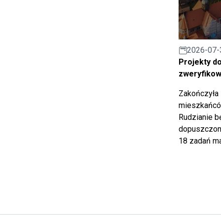
2026-07-
Projekty d
zweryfiko
Zakończyła 
mieszkańców
Rudzianie b
dopuszczony
18 zadań ma