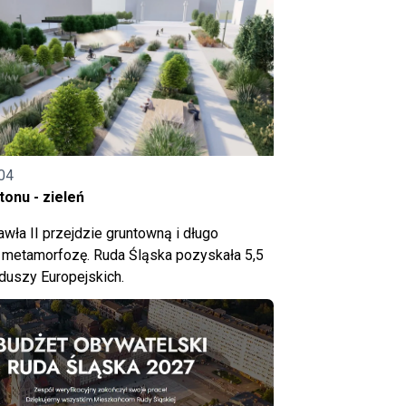
04
onu - zieleń
wła II przejdzie gruntowną i długo
metamorfozę. Ruda Śląska pozyskała 5,5
nduszy Europejskich.