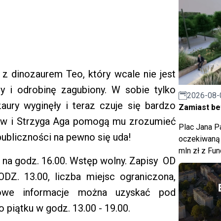
 z dinozaurem Teo, który wcale nie jest
ny i odrobinę zagubiony. W sobie tylko
2026-08-
aury wyginęły i teraz czuje się bardzo
Zamiast bet
w i Strzyga Aga pomogą mu zrozumieć
Plac Jana Pa
publiczności na pewno się uda!
oczekiwaną 
mln zł z Fu
) na godz. 16.00. Wstęp wolny. Zapisy OD
. 13.00, liczba miejsc ograniczona,
kowe informacje można uzyskać pod
 piątku w godz. 13.00 - 19.00.