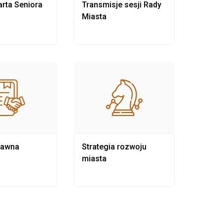
rta Seniora
Transmisje sesji Rady
Rewit
Miasta
rawna
Strategia rozwoju
Pows
miasta
samo