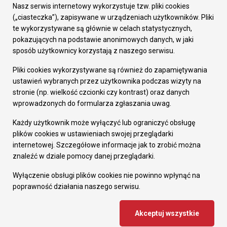
Załatw sprawę
Nasz serwis internetowy wykorzystuje tzw. pliki cookies
Prezydent Miasta
(„ciasteczka”), zapisywane w urządzeniach użytkowników. Pliki
Rada Miasta
te wykorzystywane są głównie w celach statystycznych,
Wydziały
pokazujących na podstawie anonimowych danych, w jaki
Elektroniczna Skrzynka Podawcza
sposób użytkownicy korzystają z naszego serwisu.
Praca w Urzędzie
Pliki cookies wykorzystywane są również do zapamiętywania
Gospodarka
ustawień wybranych przez użytkownika podczas wizyty na
Fundusze europejskie
stronie (np. wielkość czcionki czy kontrast) oraz danych
Środki krajowe
wprowadzonych do formularza zgłaszania uwag.
Oferty inwestycyjne
Strategia Rozwoju Miasta
Każdy użytkownik może wyłączyć lub ograniczyć obsługę
Pozostałe
plików cookies w ustawieniach swojej przeglądarki
Deklaracja dostępności
internetowej. Szczegółowe informacje jak to zrobić można
Dane osobowe
znaleźć w dziale pomocy danej przeglądarki.
Dodaj opinię o witrynie
© Urząd Miasta RUDA Śląska 2023
Wyłączenie obsługi plików cookies nie powinno wpłynąć na
poprawność działania naszego serwisu.
Projekt i wdrożenie - MIGOMEDIA
Akceptuj wszystkie