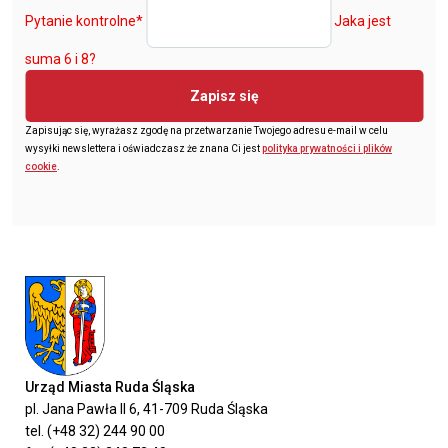
Pytanie kontrolne
*
Jaka jest
suma 6 i 8?
Zapisz się
Zapisując się, wyrażasz zgodę na przetwarzanie Twojego adresu e-mail w celu
wysyłki newslettera i oświadczasz że znana Ci jest
polityka prywatności i plików
cookie
.
Urząd Miasta Ruda Śląska
pl. Jana Pawła II 6, 41-709 Ruda Śląska
tel. (+48 32) 244 90 00