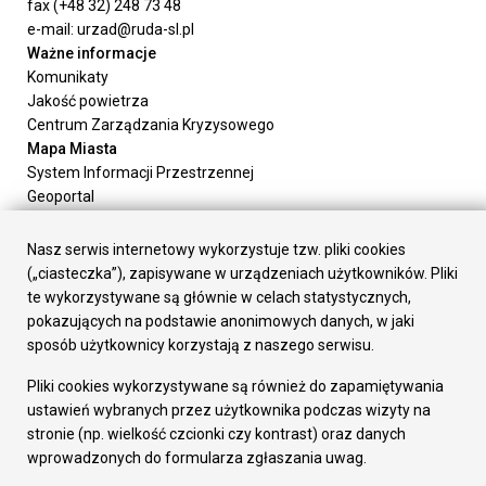
fax (+48 32) 248 73 48
e-mail: urzad@ruda-sl.pl
Ważne informacje
Komunikaty
Jakość powietrza
Centrum Zarządzania Kryzysowego
Mapa Miasta
System Informacji Przestrzennej
Geoportal
Urząd Miasta
Załatw sprawę
Nasz serwis internetowy wykorzystuje tzw. pliki cookies
Prezydent Miasta
(„ciasteczka”), zapisywane w urządzeniach użytkowników. Pliki
Rada Miasta
te wykorzystywane są głównie w celach statystycznych,
Wydziały
pokazujących na podstawie anonimowych danych, w jaki
Elektroniczna Skrzynka Podawcza
sposób użytkownicy korzystają z naszego serwisu.
Praca w Urzędzie
Pliki cookies wykorzystywane są również do zapamiętywania
Gospodarka
ustawień wybranych przez użytkownika podczas wizyty na
Fundusze europejskie
stronie (np. wielkość czcionki czy kontrast) oraz danych
Środki krajowe
wprowadzonych do formularza zgłaszania uwag.
Oferty inwestycyjne
Strategia Rozwoju Miasta