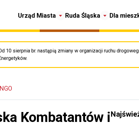
Urząd Miasta
Ruda Śląska
Dla miesz
Od 10 sierpnia br. nastąpią zmiany w organizacji ruchu drogowego
Pr
Energetyków.
 NGO
ska Kombatantów i
Najświe