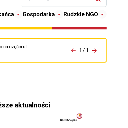
kańca
Gospodarka
Rudzkie NGO
 na części ul.
zejdź do porzpedniego komunikatu
1 / 1
Przejdź do nas
ższe aktualności