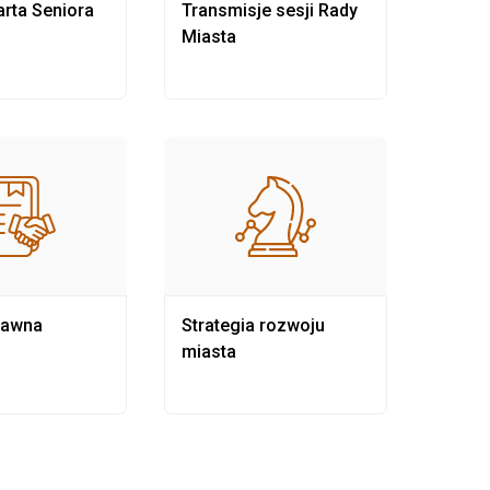
rta Seniora
Transmisje sesji Rady
Rewit
Miasta
rawna
Strategia rozwoju
Pows
miasta
samo