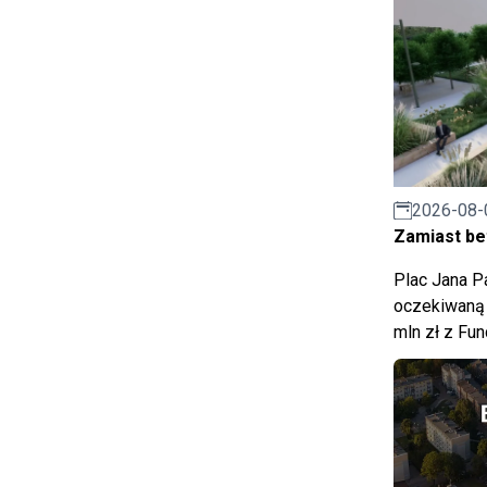
2026-08-
Zamiast bet
Plac Jana Pa
oczekiwaną 
mln zł z Fu