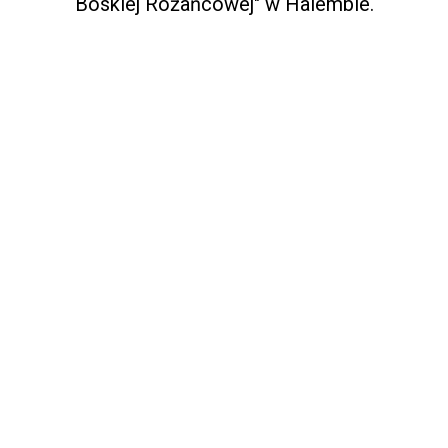
Boskiej Różańcowej" w Halembie.