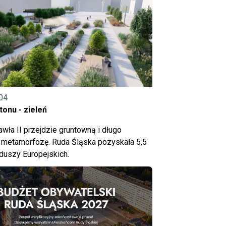
04
onu - zieleń
wła II przejdzie gruntowną i długo
metamorfozę. Ruda Śląska pozyskała 5,5
nduszy Europejskich.