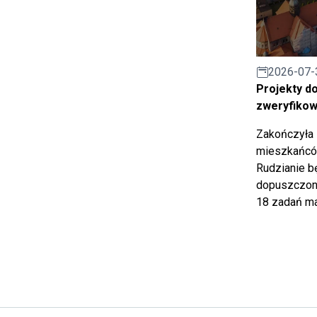
2026-07-
Projekty d
zweryfiko
Zakończyła 
mieszkańców
Rudzianie b
dopuszczony
18 zadań ma