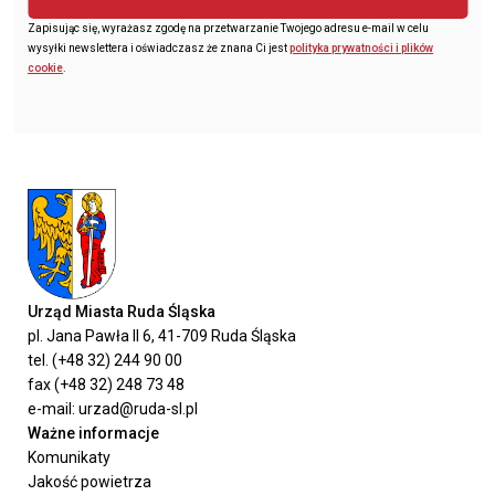
Zapisując się, wyrażasz zgodę na przetwarzanie Twojego adresu e-mail w celu
wysyłki newslettera i oświadczasz że znana Ci jest
polityka prywatności i plików
cookie
.
Urząd Miasta Ruda Śląska
pl. Jana Pawła II 6, 41-709 Ruda Śląska
tel. (+48 32) 244 90 00
fax (+48 32) 248 73 48
e-mail: urzad@ruda-sl.pl
Ważne informacje
Komunikaty
Jakość powietrza