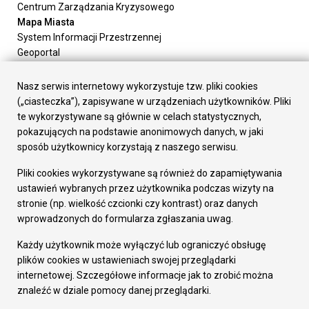
Centrum Zarządzania Kryzysowego
Mapa Miasta
System Informacji Przestrzennej
Geoportal
Urząd Miasta
Załatw sprawę
Nasz serwis internetowy wykorzystuje tzw. pliki cookies
Prezydent Miasta
(„ciasteczka”), zapisywane w urządzeniach użytkowników. Pliki
Rada Miasta
te wykorzystywane są głównie w celach statystycznych,
Wydziały
pokazujących na podstawie anonimowych danych, w jaki
Elektroniczna Skrzynka Podawcza
sposób użytkownicy korzystają z naszego serwisu.
Praca w Urzędzie
Pliki cookies wykorzystywane są również do zapamiętywania
Gospodarka
ustawień wybranych przez użytkownika podczas wizyty na
Fundusze europejskie
stronie (np. wielkość czcionki czy kontrast) oraz danych
Środki krajowe
wprowadzonych do formularza zgłaszania uwag.
Oferty inwestycyjne
Strategia Rozwoju Miasta
Każdy użytkownik może wyłączyć lub ograniczyć obsługę
Pozostałe
plików cookies w ustawieniach swojej przeglądarki
Deklaracja dostępności
internetowej. Szczegółowe informacje jak to zrobić można
Dane osobowe
znaleźć w dziale pomocy danej przeglądarki.
Dodaj opinię o witrynie
© Urząd Miasta RUDA Śląska 2023