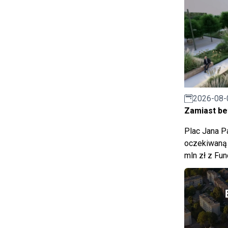
2026-08-
Zamiast bet
Plac Jana Pa
oczekiwaną 
mln zł z Fu