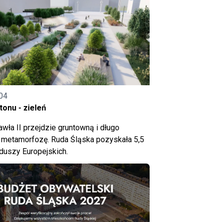
04
onu - zieleń
wła II przejdzie gruntowną i długo
metamorfozę. Ruda Śląska pozyskała 5,5
nduszy Europejskich.