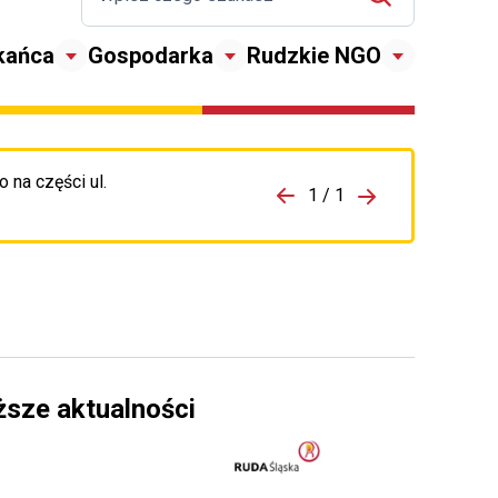
kańca
Gospodarka
Rudzkie NGO
 na części ul.
zejdź do porzpedniego komunikatu
1 / 1
Przejdź do nas
ższe aktualności