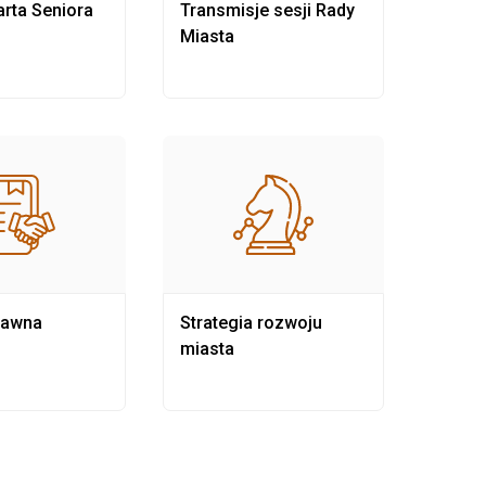
rta Seniora
Transmisje sesji Rady
Rewit
Miasta
rawna
Strategia rozwoju
Pows
miasta
samo