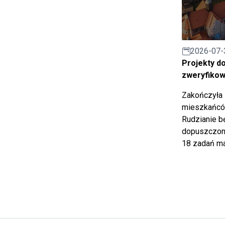
2026-07-
Projekty d
zweryfiko
Zakończyła 
mieszkańców
Rudzianie b
dopuszczony
18 zadań ma