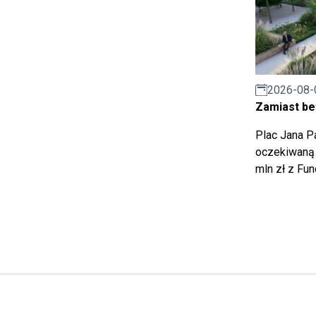
2026-08-
Zamiast bet
Plac Jana Pa
oczekiwaną 
mln zł z Fu