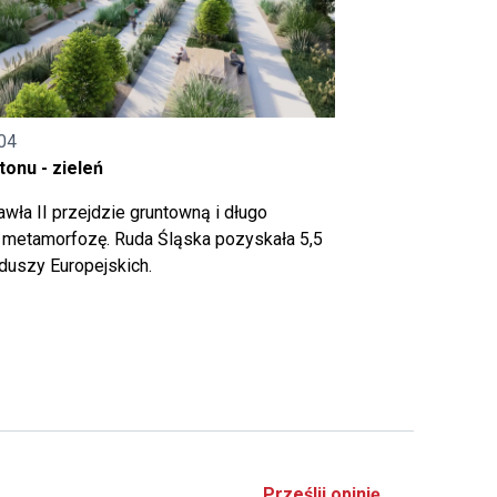
04
onu - zieleń
wła II przejdzie gruntowną i długo
metamorfozę. Ruda Śląska pozyskała 5,5
nduszy Europejskich.
Prześlij opinię