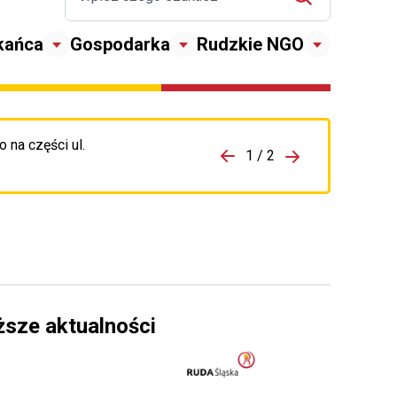
kańca
Gospodarka
Rudzkie NGO
 na części ul.
zejdź do porzpedniego komunikatu
1 / 2
Przejdź do nas
ższe aktualności