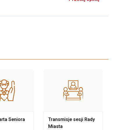
rta Seniora
Transmisje sesji Rady
Rewit
Miasta