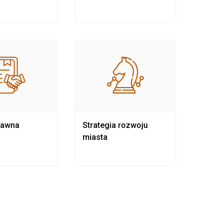
rawna
Strategia rozwoju
Pows
miasta
samo